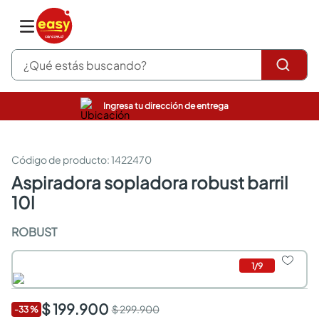
¿Qué estás buscando?
Ingresa tu dirección de entrega
pinturas
closet
cocinas integrales
:
1422470
sanitarios
aspiradora sopladora robust barril
comedor
10l
escritorio
pisos
ROBUST
armarios closet
comedores
neveras
1
/
9
$ 199.900
$ 299.900
-
33
%