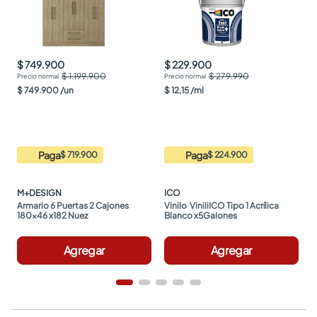
$ 749.900
$ 229.900
$ 1.199.900
$ 279.990
$
749
.
900
/
un
$
12
,
15
/
ml
Paga
Paga
$ 719.900
$ 224.900
M+DESIGN
ICO
Armario 6 Puertas 2 Cajones 
Vinilo  ViniliICO Tipo 1 Acrílica 
180x46 x182 Nuez
Blanco x5Galones
Agregar
Agregar