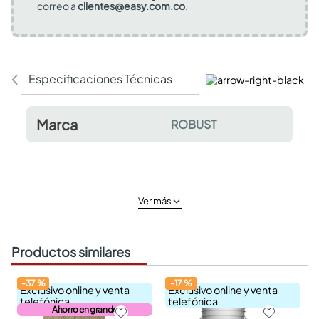
correo a
clientes@easy.com.co
.
Especificaciones Técnicas
Comentarios y valor
Marca
ROBUST
Ver más
Productos similares
-
37
%
-
17
%
Exclusivo online y venta
Exclusivo online y venta
telefónica
telefónica
Ahorro en grande