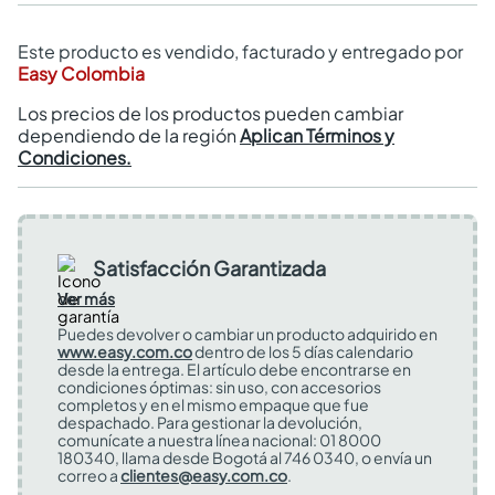
Este producto es vendido, facturado y entregado por
Easy Colombia
Los precios de los productos pueden cambiar
dependiendo de la región
Aplican Términos y
Condiciones.
Satisfacción Garantizada
Ver más
Puedes devolver o cambiar un producto adquirido en
www.easy.com.co
dentro de los 5 días calendario
desde la entrega. El artículo debe encontrarse en
condiciones óptimas: sin uso, con accesorios
completos y en el mismo empaque que fue
despachado. Para gestionar la devolución,
comunícate a nuestra línea nacional: 01 8000
180340, llama desde Bogotá al 746 0340, o envía un
correo a
clientes@easy.com.co
.