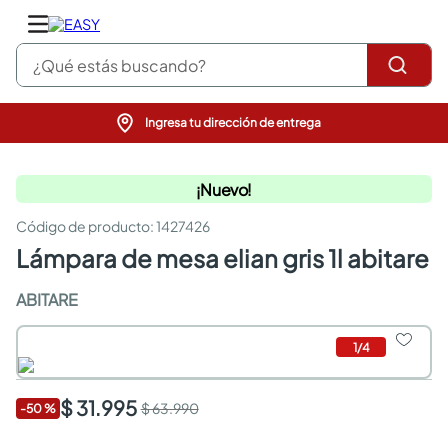
¿Qué estás buscando?
Ingresa tu dirección de entrega
pinturas
closet
¡Nuevo!
cocinas integrales
sanitarios
:
1427426
comedor
lámpara de mesa elian gris 1l abitare
escritorio
pisos
ABITARE
comedores
armarios closet
neveras
1
/
4
$ 31.995
$ 63.990
-
50
%