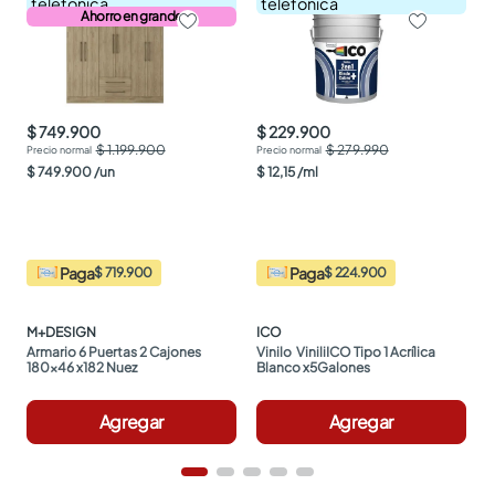
telefónica
telefónica
Ahorro en grande
$ 749.900
$ 229.900
$ 1.199.900
$ 279.990
$
749
.
900
/
un
$
12
,
15
/
ml
Paga
Paga
$ 719.900
$ 224.900
M+DESIGN
ICO
Armario 6 Puertas 2 Cajones 
Vinilo  ViniliICO Tipo 1 Acrílica 
180x46 x182 Nuez
Blanco x5Galones
Agregar
Agregar