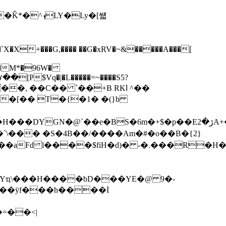
Y�Ly�[썗
+���G,���� �
�G�xRV�~&�����A���[
���M*�96W�
�۷��[P$Vq�|�L�����=~����S5?
�, ��C�� `��+B RKا ^��
YGN�@`��e�BS�6m�+$�p��Eڒ�2A+�N+�L
\��� �S�4Β��/����Am�#�o��B�{2}
aFd l����$fiH�d)� -�.���R�H�