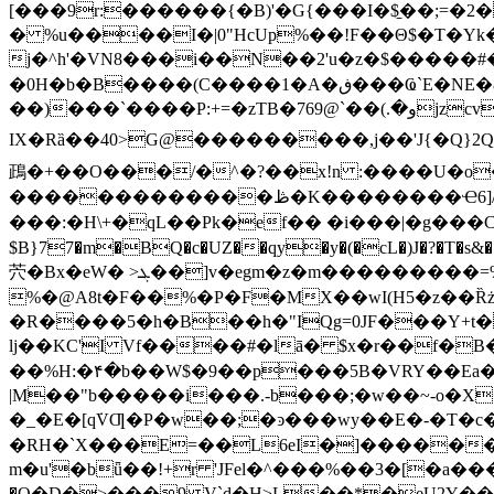
[���9r:������{�B)'�G{���I�$̱��;=�2
� %u����I�|0"HcUp%��!F��Θ$�T�Yk
j�^h'�VN8���i��N��2'u�z�$�����#
�0H�b�B����(C����1�A�ڧ���Ҩ`E�NE�8��2EŽ�i��L>�,B��� MEɬ��(����gZ{�(Kg�� }�! �y��*�� Ȥb�H��-
��)���`����P:+=�zTB�و�.)��`@769jzcv�u��m��Z��Iv�<�V�5x^fM�����>�>{�VZ���cĄ�&��f�56P::�e��ɜA�Ƨ���� KG�Q�F&t�st+�Q�掷
IX�Rȁ��40>G@���������,j��'J{�Q}2QGN'�d���A�*
鴊�+��O���/�^�?��x!n :����U�o��
�������������ڟ�K��������Ҽ6]/� VD�YԞj-c���`iÂ�d8Qǥ+'I���\�Wt��A�l�b�� ���k1וy��˼Rf�e�1隦
���:�H\+�qL��Pk�ef�� �i���|�g���C�K
$B}77�m�BQ�c�UZ��qy�y�(�cL�)J�?�T�s&���
茓�Bx�eW� >ܓ��]v�egm�z�m���������=%�0V��L;�{m�i�Q��������������w
%�@A8t�F��%�P�F�MX��wI(H5�z��Ȑż
�R����5�h�B��h�"IQg=0JF���Y+t�
lj��KC'I Vf����#�lā� $x�r��f�B�0�zP�K�ޓ -��GAZ��J��! �X;q� 
��%H:�۴�b��W$�9��p���5B�VRY��Ea
|M��"b�����i���.-b���;�w��~-o�
�_�E�[q݁VƢ�P�w��;�ͽ���wy��E�-�T�c��q<�������ٵ�W~#�@csL��f
�RH�`X���E=��L
6eI�]�����
m�u'�bǖ��!+r 'JFel�^���%��3�[�a�
�Q�D�>���9 V`d�H>L��*�eU2Y��kP�=�`s�����mA�3ě ��7�טt�