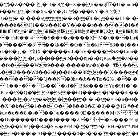
�i�Z�?��1�=I�t8 �~X�� k��g7ٰ�U�mnh�Ҽ
���&Q,�Df�Xw�Y�yG:�5��NY �-$II
7�(2v��U)�� � ���a ��8��֩4 �(���LT
�Ok�ts��S��Lf��sw��:���I��t
w笃n��e�j� FsR��`4�$��+�z����XM�x���La�
�������8��kk��O�o�k{$8��(���;
k�E� g'�"QX �'����y-L�'oV����⧰t&�Lmu�
U .�E2���Wd��2l�j��ӥa��8R��`X���s
:��Te:�2%؍�� �w��z�֤6��j������i�0��b��$J�J=-
iV�`1��^��E-���xf�B8&���rÝYq�9H�"
̔�ž�a��6Q����(!���df���ܚ#=m�=�[���;�3i
d-��� �)Z������-�u��=ia�u�+t��
�X"�k�(�1��bO��ě��0�Z!�0)��@1G #��
�uv�e��8,�\���"\u���� 9D�&���M+N
X�Ds�����D���J���J�Z��+-���|%u@
B��b`#^[��R4�S w�PFB2��*P�۰RHe�M"*d%6
D�6��l�Ѡ������0�<�'��`�0�����0�