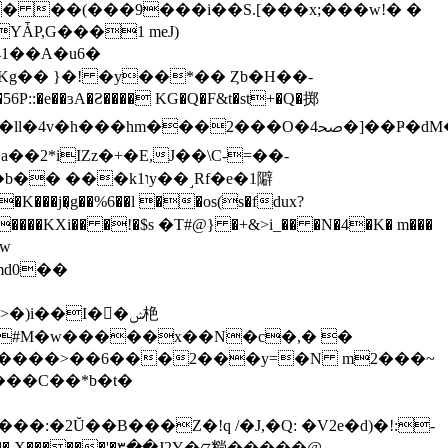
p� � ��(���9���i��S.[���x;���w!� �
ǠP,G���1 meJ)
41��A�u6�
ﲱ4�]��Ҏ�dM�ȟ��p:Z�/Os]���=�g�
2*iIZz�+�E,J��\C-=��-
j�̖g��%6��l ��os(s�fdux?
(����KXi�� �!�$ѕ �T#@} �+&>i_�� �N�4�K� m���
md0��
t�#M�w�����x��N�c�,� �
������>��6���2���y=�N m2���~
�2Ŭ��B���Z�!q /�J,�Q: �V2e�d)�!:ׁ-