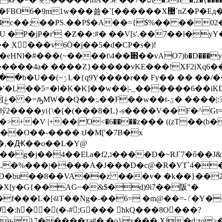
1w���쑖�`[������X޴`nZ�P�Eд�ȥ $BꪑY1]�-
/4c��;��PS.��P$�A��={$%�� ��
�P�jP�r' �Z��:#� ��V[s'.��7��l�
yY
 X���v6Ӧ�j��5�d�CP�s�)!
O7)b�D���y:�bO��t=�KK�5�]h7R2�TO��e_?
�����4a� ����Z}�����vKE���!XF2iХq6��
�� Fy�� �� ��׳���/
���yi{\�[�(���8�L}-s����V��F�^Gt=
+�V |+��| Ό<�6����z��� ((zT��(b�
��,�Ԫ��o��L�Y@
�2�l�tf�)�pR[&�z���-:���S���fcW�j�I��}
£�L�%���|����A�J���D�c@�R�VT`4��
�X[y�G{��АG~�&$�d)9i7��阪"�
= �m@��=-ٵ�Y���nM� #H� W܄+U��.\��V�Q\���
�:h� �(�-#;G��� hkQ���8O���?
ҧ}7�����ʓə#�.�o}x���.Xj�d:zo>