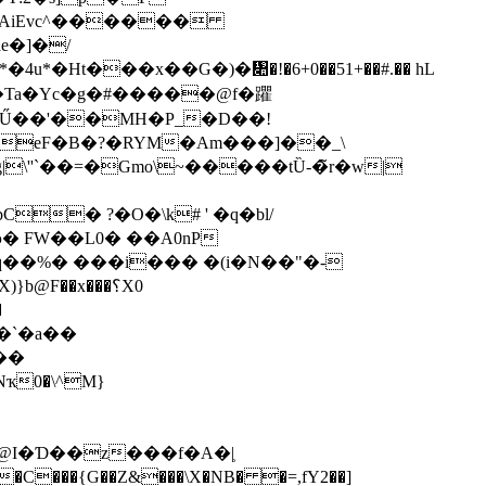
�3AiEvc^������
e�]�/
�Ht���x��G�)�᧊�!�6+0��51+��#.�� hL
Ta�Yc�g�#�����@f�躣
IŰ��'��MH�P_�D��!
�eF�B�?�RYM�Am���]��_\
''`��=�Gmo\~�����tȔ-�̃r�w|
� FW��L0� ��A0nP
��%� ���i��� �(i�N��"�-
F��x���؟X0
�
�`�a��
��
@I�Ɗ��z���f�A�|̹