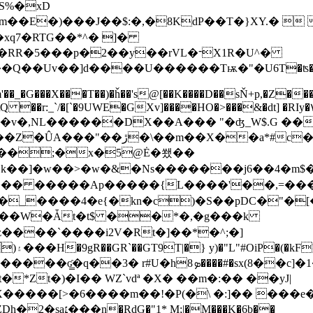
)���J��$:�,�8KdP��T�}XY.�  �Ǩ*�^ܙL
q7�RTG��*^� ]�
RR�5���p�2��y��rVL�ᱼX1R�U^�
�Q��Uv��]d����U������Tѭ�"�U6T�ʦ�`X�X
m'��_�G���X���T��)�ȟ��'s@[��K����D��sŇ+p,�Z
\Q ��r:_`/�[`�9UWE�GXv]����HO�>���&�dt] �RIy
�<�v�,NL������DX��A��� "�ʤ_W$.G ���
*#c��[�� T�{�1� �(}b
��;�x�5@Ė�쐤��
�k��]�w��>�w�&�Ns�������j6��4�m$�H���D
��� �����Aр�����{L����'��,=���`
_����4�e{�kn�c)�S��pDC�"�[��
(��W�Ǡt�t$ ��*�,�g���k
����`����i2V�Rt�]��*�^;�]
�@ 9�-
ܤ����#�sx(8��c]�1��ӱf���h����İ
Zt�)�I�� WZ`vdª �X� ��m�:�� ��yJ|
Z
Dh�2�sa׆���n�RdG�"1* M;|�M���K�6b��