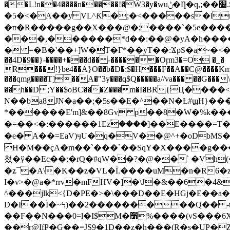
��L!n��4����n�����!�Ŵ3�y�wuݨ�Ƞ�q,;��׹.S%�xD
�5�<�A��y VL^Ƙ�;�<�����s�lm��E�
�π�R�����g��X���@�;����`�5e����x
���,������*d��:��@�yA�h����
� =�B�'��+]W�T�Γ*��yT��:ϪpS�a~�<�
��4D�9��}-����+���d�� -������Oŗm3�=O �_�
R���!}be4��A}O��b�D�:$�H���F��A��C@����K
���qmg����T]��A�"3y���q$Q�����a//va��� ��G���
��h��D ;Y��$oBC���Z���m�I�BR{Ц���
N��ba8JN�a��;�5s��E�^��N�Ƚ#ϣH}����Z�ÛA���"��ڙ�\��m��X��a
*�
�����E'm]&��8Gv p��8�W�%k��
�=��<�:������1Ezؑ����]��E����=T
�e� A��=EaV)ӌU�q�V��@^+�oDbMS
H�M��ҫA�m��`���`��SqY�X����g���
쳤�ў��Ec��;�rQ�#qW��?�@��` �Vh
�ʑ¯�A\�K��z�VL�Ï.����uM�n�R6�z
I�v>�@a�*rrv�mFHV�]�\J�&��6�4&)۽���H�9gR��GR`��GT9T|�} y)�"L"#OiP�(�kFYҵ\���H����bD���YE
^���jlk<{D�PE�>�\���D��E�HGj�E��a������ʛ̳�q��3� r#U�h8
D�I��Ì�~Ϟ)��2���������Q�� -t�*
��F��N���0=l�I$M�׸%����(vS���6X�����[˃�6����m��!�P(�\ �:]�� ���e�=��<|
��r@IfP�G��=JS9�1D��z�
h���(R�s�UP�