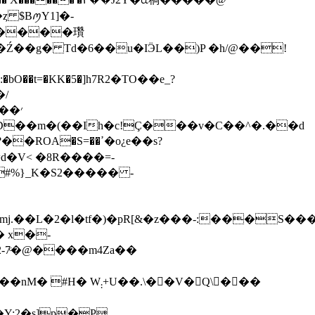
02����瓚
�Ź��g� Td�6��u�IӬL��)P �h/@��!
/
d�V< �8R����=-
#%}_K�S2����� -
 x�-
�Y:2�s]p�P