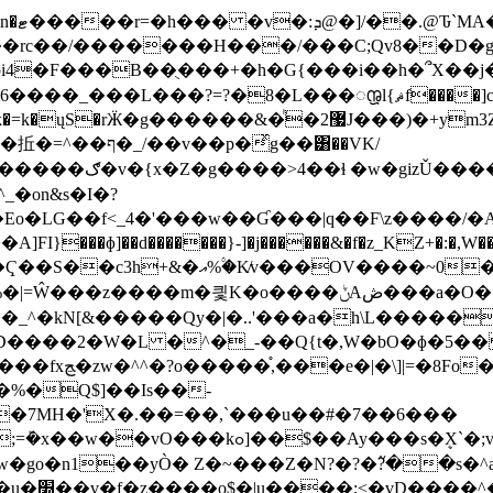
���rc��/�������H���/���C;Qv8��D�g\
��B��ֻ���+�h�G{���i��h�՞X��j��V�7���rO\,ڳ��
��?=?�8�L���ꢽl{ޘf����]c�U��9��dr:E
޷2J���)�+ym3Z�?�hg�v�_\�V����$� ��_7�/W�E��/
�ͯg��͸��VK/
��bڼ�Y�l�~ӟ6/
o�LG��f<_4�'���w��Ɠ���|q��F\z����/�A
]��d�������}-]�j������&�f�z_KZ+�:�,W���_
ڞ���a�O��l59�y�:�Խ//nV1��Of��T?�����Y�|
D����2�W�L �^�_-��Q{t�,W�bO�ɸ�5��
�%�Q$]��Is��-
�7MH�'X�.��=��,`���u��#�7��6���