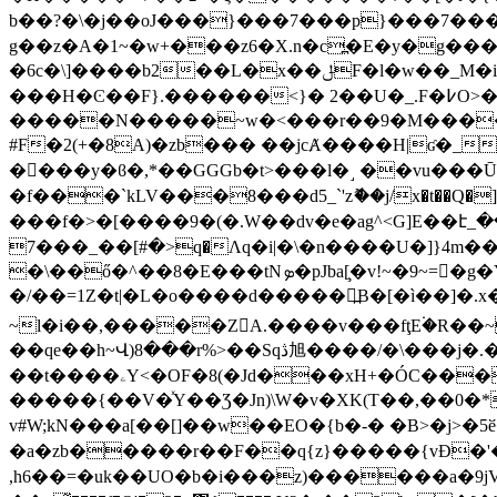
b��?�\�j��oJ���}���7���p}���7��
g��z�A�1~�w+���z6�X.n�c߽�E�y�g����|$����%��__
�6c�\]����b2��L�x��ݪF�l�w��_M�i�o/W�b�6��y;[]/ڥ�vf�Z���dv�?[�m�ߡMo�4˗��88G�D���J<|���O?
���H�Ͼ��F}.������<}� 2��U�_.F�߇O>��G����|�m��vMo_/��omd_N��J���%5k_�ǋ��d�,�ղ]=�\������'.�����łK�w�?
�����N�����~w�<���r��9�M����N
#F�2(+�8A)�zb��� ��jcȺ����H|ʛ�_
����y�ϐ�,*��GGGb�t>���l�˼ ��vu���Ū
�f���`kLV���8���d5_`'zޮ��j/x�t��Q�]�, o�-�@9��L����ꨬU
���f�>�[����9�(�.W��dv�e�ag^<G]E��է_
<�#]��_���7q�Λq�i|�\�n����U�]}4m����_������o���E>X����U{P��!���HSn�݄ ���M'�
�\��ő�^��8�E���tNܤ�pJba[̧�v!~�9~=�g�Y;��*=Z9w�����N ���ͩ�E���vٍe�'*�� ��:r[E��r�����$��������q�'.���m�?
�/��=1Z�t|�L�o����d�����߽B�[�ì��]�.x��
~l�i��,�����ZA.����v���fţE۬�R��~Wj���`ju�u���M�fB-�
��qe��h~Վ)8���r%>��Sqڎ旭����/�\���j�.�@R���m�����z:Ӷ�J|���
��t����ۦY<�OF�8(�Jd���xH+�ÓC�������~�~�Z˽����n�v��|n.�"Ҷ@�3����j��n�f*�<�^L׋����{��m�/
�����{��V�ͯY��Ʒ�Jn)\W�v�XK(T��,��0�*�����
v#W;kN���a[��[]��w��EO�{b�-� �B>�j
�a�zb�����r��F��q{z}�����{vƉ�
,h6��=�uk��UO�b�i���z)������a�9j