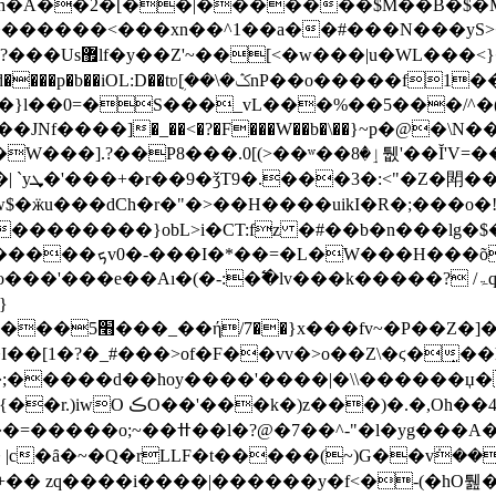
���������<���xn��^1��a��#���N���yS>
ܴ[��\�ݣnP��o�����f1��������"_.�
�}l��0=�S���_vL���%��5���/^�(
��P8���.0[(>��ʷ��ٳ�8퉶'��Ĭ'V=���-
��0�yg-
��dCh�r�"�>��H����uikI�R�;���o�!>ֵ㭭�k4���Ѫ�
��������}obL>i�CT:fz �#��b�n���lg�$
�q> g�>��v��
d��hoy����'����|�\\������џ���׷�.��73|���O>��
a�P7���?��Ư��������/
�^-"�l�yg���A���z�|
|c�ȃ�~�Q�rLLF�t�����(~)G��vܿ��
+�� zq����i����|������y�f<�-(�hO퉲�