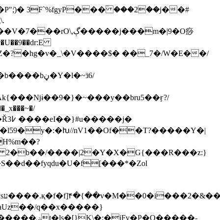
.
���j���m�|9�O痧
k{���ǋɨ��9�}�~���y��bru5��ӻ?/
x���~�/
 2�b��/����|2�Y�X�G{���R���z:}