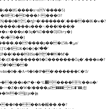
����z���u���>;���f���|�
ӿ>���ϻ\�3q�%���[iٌh+y�}
��s�6��]
�$GK�6�{�ߵ��?
�5��9���
���ܒZ���� G�"��;린
�lW�1ǧ{pt�뉽
CS���#����&�䴝��.��?