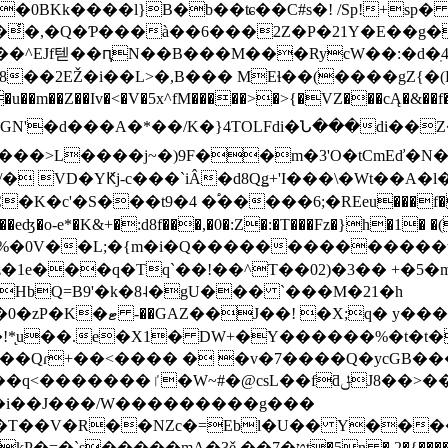
��0BKk����l}B�b��ʨ��C#s�! /Sp!+s
�҅�,�Q�Ƥ���à��6���2Z�P�21Y�E��g�Y
��^EJf텓��ԥN��B���M���RycW��:�d�ֽ
��/K�}4TOLFdi�Ն���di��Z�ll�4v�h���hm���2���O�
�>L����j~�)9F��m�3'O�tCmEď�N�a��
�c'�S���t9�4 �֠�����6;�REeu���f��K���
eʤ�o-e*�K&+�:d8f���,�0�:Z�:�T���Fz�}h�1� �
�1e���q�Tq`��!��^T��02)�3�� +�5�
HbQ=B9'�k�8˨�gU��� `���M�21�h
y���>�)i��I�𨍾�ݾ栬
�!*̨u��.e�X1� DW+�Y������%�t�
X��Qɾ+��<���� � �v�7����Q�ycGB
ƌݪJ8��>����C��*b�t�
�i��J���/W���������g���
��T��V�R��NZc�=Ebl�U�� Y������:
5n �,2�{����� X������'�٣��J2Y�ᤂ䊑�����@