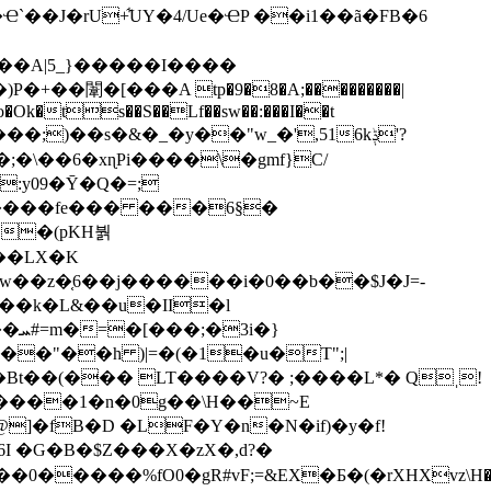
`��J�rU+͋UY�4/Ue�ҼP ��i1��ã�FB�6
�-���A|5_}�����I��
��
��;)��s�&�_�y��"w_�',516kݙ'?
�\��6�xɳPi����\�gmf}C/
:y09�Ȳ�Q�=;
��LX�K
���k�L&��u�II�l
�}
�"��h )|=�(�1�u�T";|
Bt��(��� LT����V?� ;����L*� Qˌ!
����1�n�0g��\H��~E
]�fB�D �LF�Y�n�N�if)�y�f!
I �G�B�$Z���X�zX�,d?�
����%fO0�gR#vF;=&EX�Б�(�rXHXvz\H��