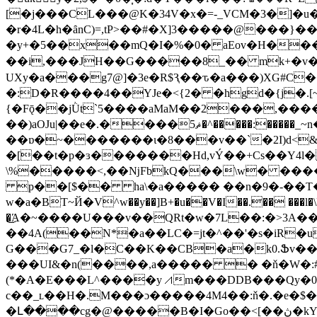
[�j���CL���@K�34V�x�=-_VCM�3�]�
�r�4L�h�ȃnC)=,tP>��#�X]3�����@���}�
�y+�5��x��mQ�I�%�0� aEov�H���(� 
��i,���JH��G�����8_�� mk+�v�
UXy�a���g7@]�3e�R$Ԇ��ԏ�a���)XG#C
�:D�R����4��YJe�<{2� �hgd�{j�.[
{�Fǭ��jǛt`5����aMaM��2���,�����
��)aOJu|��e�.����ޘ5�^�����:�����_~n����V�y~m��
��ɒ�~�������ι�8���v��`�2I)d<&�nQp6�����5޹c�̀�<� 1V��D�W�|7�
�[��t�p�ɜ�������Hd,vÝ��+Cs��Y4l�
\%�����<,��ǋFbkQ���\w� ����
p��[$�� ha\�a����� ��n�9�-��T�D��σ�6B
w�a�BT~Й�V^w��y��]B+�u��V�I��.�� ���l�\BŐ
�͜Ά�~����U���v��QRt�w�7L��:�>3A
��4A(��N*�a��LC�=jt�^��'�s�iR�u
G���G7_�l�C��K��CB�a�k0.Ֆv���nTK޸ίӨ�k�ꁔ�6�_x�'/sg�LC���W�^a�C)F�Nҡ
���UI&�n(����,a����� � �ň�W�:#v
(*�A�E���L^����y⩘m���DDB���Qy�
c��_ʟ��H�.M���ɔ�����4M4��:ň�.�e�$
�Լ����cg�@�����B�I�Go��<[��ڽ�kY8 ��# HgF`�$ y�������5���I�1م?�C���{G��Z&���\X�NB� �=,fY2��]