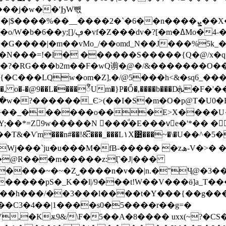
���j�w��'ϦW빿
����2�`�6��n����ܨ��X�э��lfG����x>nV����5}
���=!�l� ������S�����{Q�@/x�q
�?�RG���b2m��F�wQ谫�ִ@�/&�������O���
{�C���LQw�om�Z],�/@5���h<&�sq6_��
m�}P�Ő�,����b���Dܞ�F�'�����,��?����p���{ݵ�-&5n/
��w�?������_Є>(��I�S�m�O�p@T�U0�E]`G
T&�Ѵm���n#��!&̿:���_���L۱X͹���~�\�U��^
���� �zھ-V�>� �v4m�0�-�A+ϥ�6�lҎ��\������C�\5/
pS�_K��l|/9���t!W��V���ӫ]a_T���<=�Z�x�W�/�
>�5ӗ��h���/��3���l����t�Y���{��g���
'��C3�4��|1����s0�5����r��g=�
V,�Kѫ9&/\F�5��A�8���� uxx(~?�