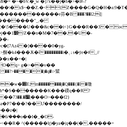
��\�x$~��Z.�<{Z����G�Q�H�a:9�T
�\5���U���&c��i<}G���R��3�oc
r֮��������i�ۀ܉s�ӯe�#_//
��x��=�|
�f2}
�6/���o��I�_�O-
<��R� ^(�����lɽ)�ya�|q��(�,�����=