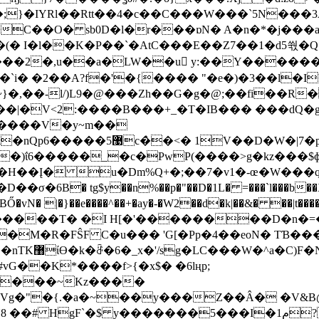
u�;}�IYRl��Rtt��4�c��C���W���`5N��
�C��O� sb0D�l�r���ɒN� A�n�*�j���a
I�l��K�P��`�AtC���E��Z7��1�d5쒃�Q*�4u*
��2�,u��a�LW��u y:��Y������
��`i� �2��A?f�'�{���� "�e�)�3��l�
~}�,��-l/)L9�@���Zh��G�g�@;��fi��R
|�V<2:����B���+_�T�IB��� ���dQ�g|\
pC� ?�O�\k# ' �q�bl/
�)ΐ6�����_�c�PwP(����>g�kz���$ɸ
H��Į� u�Dm%Q+�;��7�v1�-œ�W���q
� tg$y��n%��p�"��D�1L� =���`l���b��X)}b@
�vN� |�}��e����^��+�ay�-�W2��d�k|��&� ��|t���
������T� �I H[�'��������D�n�=
�M�R�FŜF C�u��� 'G[�Pp�4��eoN� TƁ��
0�\^M}
G��K*����f>{�x$� �6lңp;
0���~Kz����
�Vg�"�{.�a�~��y���Z��Â� �V&B