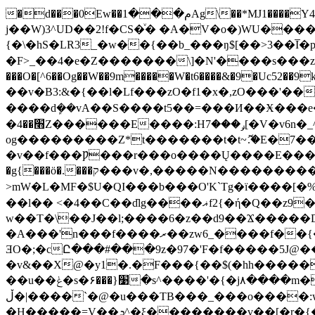
�d���0Ew��م���1Ag\��*MJ1����Y4n�ޓ�����r=�h��� �v�:ܕ@�]/��.@Ԏ`MA�P";̏)� 3F`%fgyP���ؒ ���2��j��#
j��W)3^UD��2!f�CS�ͮ� �A�V�o�)WU��
{�\�hS�LR3_�w��{��b_���ŋ$[��>3��I̅�pi4�F�
�F>_��4�e�Z�������\]�N'����s���z6����_���L�
���O�[^6��Og��W��9m�����W�t6����&�9�Uc52��9k�=k�ųS�rӜ�g������&�ͪ�
��v�B3:&�{��l�Lf���zO�f1�x�,zO���'���拞�=^��ף�_/��v��p
����dܾ��vA��S����t5��=���И��Ӿ���e�����ګ�v�{x�Z�g����>4��ɬ �w�gizǓ����b��
�׫��4Z������E����:Hݛ���7[�V�v6n�_^_�οn&s�I�?
og���������Z*t�������t�t~ޮ.�E�7��E
�v��f���Ƿ���r���o����Ų����E����A]FI}���ɸ
�g{���ö�.���ק���v�,�����N���������Ҁ��S��c3h+&�އ%۟�K̸v���OV����~0�Ř3߇ ����eI��}#u�����j�
>mW�L�MF�$U�QI���b���O'K`Tg�ї����[�%�|=Ŵ���z����m�킟K�o����ݨA
��l�� <�4��C��dֿlg����ޣf2{�ή�Q��z9��_^�kN[&�����Qy�|�..'���a�h\L�����H%m��?
w��T�\��J��l;����6�z��d9��Ϫ�����
�A���'n���f����ރ��zw6_����f��{���fxﭷ�zw�^^�?o�����֯,���e�|�\]|=�8Fo�S��d��fyqdu�U�f[���*�Zol
ƎO�;�cԸ���#���9z�97�'F�f�����5J@�
�v&��X@�y1�.�F���{��$(�h
h�����
��u��ݟ�s�׹{���۶�s^����'�{�j۸����m�;=ܰ�x��w��vO���kߋ]��$��Ay���s�ܷX`�;vsע����.қ�f�f]۴�{��v�M��0�i���2�&��2�~��t�9��}
ڵ�|����`�@�u���TB���_���o����:w�go�n1��yÒ� Z�~���Z�N?�?�߬?��s�^aUz��/q��x�����}
�H�����=V��ܖ^�ξ��������v��[�r�{�u�׽��v�f�z����o$�|u����;<�vD����^�����ۻt�ls�[}K\�;�jFv�P�O�����-