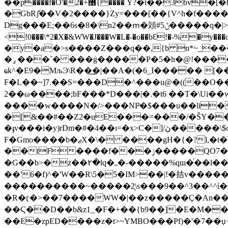
��p̃����f�O'�2�+޶{���� Y?�t��3bv�[�h�A��2�[��|�������$M��B�$�Mt�= �~�bV.�˽w �]7x��j�h�>�l#-?
�GbRެj��V�2����}Zy=���[��{V^һ�f�
Dg���E;��6s�8�\n2��ՠ�頝#5ݨ�����q�|>?���Us޿lf�y��Z'~��[<�w���|u�WL���<}������������e芬�B ���?��l2;[|
<!0���\
*2�X�&WW�J���W�L�-�o��bƐ!�-%�y���d����p�b��iOL:D��tʋ
�y�a�>s����Z���q��,{b n*~_��
�ۄ���`� ���߭g�����P�5�h�@!�����JNf����]�_��<�?�F���W��b�\��}~p�@�\N��j��1׵/Z��n�M�7��,\�U�-
ҩ
k^�E9�MљϿ\R��͢�|��A�(�6_I����� [��W���].?
F�L��~]7.�
�S=���D�^���u@�((��O��| `yܜ�'���+�r��9�ǯT9�.���3�:<"�Z�閗��c�[7Az4�]��
2��ω����;bF���*D���|�.�t6 ��T�\Ui��w$�ӝu�
����w����N�/>���NFͪ�$���u��li�
�[&��#��Z2�uE���=���/�ŠY������ܟv0�-���I�*��=�L�W���H���õO
�ֈv���i�y)rDm�#�4��ɪ=�x>C�]/ڽ�����\$o���'���e��Aı�(�-:�߱�lv���k�����? /ۃq ��?>�����)�q�\>䊙
F�Gmo����b�ޖX�\� ����gH�{�?l,�t�}
�
�tF����f���ݫ�����QO7����5׫���_��ή/7��}x���fv~�P��Z�]��w�׋E;m��������j�Q���{�l�徵
�G��b>�z��٢�lq�ߺ�-�����%qш�ͬ��l��I��[1�?�_#���>of�F��vv�>o��Z\�ϛ�͈��h*�S�������K���碝q��R ?
��'6�f)^�'W��R\5�5�IM>��|!�拮v�����;�����
����������~�����2̞\s���9��^3��^^ί�{��r.)iwO ڪO��'���k�)z���)�.�,Oh��4
�R�ӷ�>��7����WW�|��z�����Ç�An���=�����o;~��ߚ��l�?@�7�
��Ϛ��D��b&z1_�F�+��{b9��]�E�M�� 
��E�zpED����z�t>~YMBO���Pf)�'�7��џ