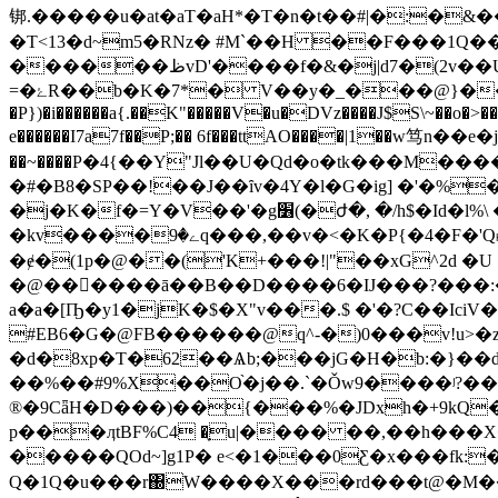
䦁.�����u�at�aT�aH*�T�n�t��#|�:�&�
�T<13�d~m5�RNz� #M`��H ��F���1Q�
������ظvD'����f�&�j|d
=�ۓR��b�K�7*� V��y�_���@}����h�M[1��h/��K�Y�)���r�� ���!��)P�+��闈�[���A tp�9�8�A;���������|
�P})�i������a{.��K"�����V�u�DVz����J$S\~��o�>����u�`D�t�^��׸����5j][��b����QX �����]�o
e������I7a7f��P;�� 6f���ttAO����|1��
��~����P�4{��Y"Jl��U�Qd�o�tk���M�
�#�B8�SP��!��J��ȋv�4Y�l�G�ig] �'�%�
�j�K�f�=Y�V��'�g׶(�ժ�, �/h$�Id�l%\ ���� �Qx��t��(2���װ|)�\�QPݥ��ܓޖ/�����fe��� ���6§�
�kv����ے�9q���,��v�<�K�P{�4�F�'Q˫�fx���W:#9��� ����hw�((��+޲��,�(pKH붥
�ɇ�(1p�@��('K+���!|"��xG^2d �
�@���ٌ���ā��B��D����6�IJ���?���:���� ��[,|��N�0h>�J
a�a�[Ҧ�y1�jK�$�X"v���.$ �'�?C��Ic
#EB6�G�@FB������@q^-�)0���v!u>�zK;v.��Q�
�d�8xp�T�62��Ѧb;���jG�H�b:�}��
��%��#9%X��O֨�j��.`�Ǒw9����ʲ?��
®�9CǟH�D���)��{���%�JDxh�+9kQ
p���ӆtBF%C4 �֪u|���� ��,��h���
�����QOd~]g1P� e<�1���0Ƹ�x���fk:�
Q�1Q�u���r΀W����X���rd���t@�M��