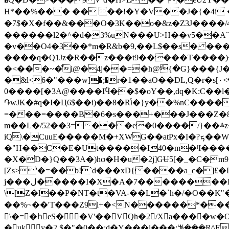
H*��%��� �� ��!�Y�V��J�{�4i �FBO6�9m
�7$�X�f��&���O�3K��o�&z�Z3J����
������l2�^�d�3%uN���U>H��v5��A˘U 
�v��O4�3��*m�R&b�9,��L$��s� ����
����q�Q1Jz�R��z���t9�����T����)�eHNl�#���(~����t\4��׋��vA
�<���~�͊i@�4j��=�h@߯{�G}���{J
�&l<6�"���w]�;�r�1��aO��DL,Q�r�s[۰<��b�U��(~ۯL�{q9Y����r
�0���[�3A@����IӴ��$�oY��,dq�K:C��l�'�L��5=�l�K�K]��w��|-_������6��iKD��m�(��Ih�c!Ç���v�C��^�.��d
֏wJK�#q�I�Ц6$��i)��8�Rݴ�}y��%nC����[ݟ� �=ԡMW��Q��:.��F��w��t-ؽ� ����|:?��ROA�S=��ߴ�o¿e��s?
=���=����B�6�s���+���J���Z�8ӳ2�
m��L�/52��3=���e�0����/}��ⱑz�>
iQ\�CuuE�����M�+XWG��atPx�I�?ܟ��W��O��-���� tJ�M['�7B�x
�"H��C�E�Ut�����I40�m�ˡI��
�X�D�}Q��3A�)hφ�H�u�2j]GɄ5[�_�C�m9��g�j��4��El.a�f2,ג����D�~RJ`7�ő��J&mj.��L
[Zs>'�=��b!`d���xD{����a_c�]
j���ل�����I�X�A�7��������D�bu��8��VA��z ���v� �k��}��2-7ͨ�@����m4Za��
\[Z�l��P�NT�t�VA-��L�`h�/�O��K"
��%~��'T���Z9i+�<N������*���f���L�[ଶT��Ng�-��6
\�=�hٰeS��V'��VQh�2/Xa����w�Ơ
�uky�2,$�"�0�͎�:d�Y���i���:ꘊ���R^E