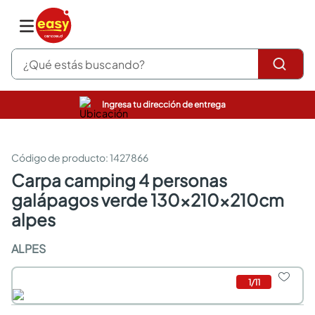
¿Qué estás buscando?
Ingresa tu dirección de entrega
pinturas
closet
cocinas integrales
:
1427866
sanitarios
carpa camping 4 personas
comedor
galápagos verde 130x210x210cm
escritorio
pisos
alpes
comedores
armarios closet
ALPES
neveras
1
/
11