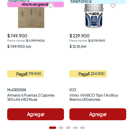
telefónica
telefónica
Ahorro en grande
$ 749.900
$ 229.900
$ 1.199.900
$ 279.990
$
749
.
900
/
un
$
12
,
15
/
ml
Paga
Paga
$ 719.900
$ 224.900
M+DESIGN
ICO
Armario 6 Puertas 2 Cajones 
Vinilo  ViniliICO Tipo 1 Acrílica 
180x46 x182 Nuez
Blanco x5Galones
Agregar
Agregar