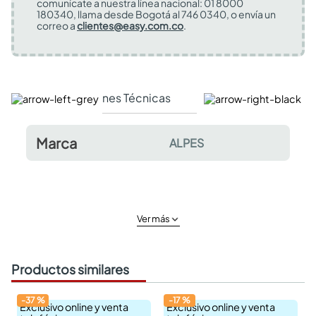
comunícate a nuestra línea nacional: 01 8000
180340, llama desde Bogotá al 746 0340, o envía un
correo a
clientes@easy.com.co
.
Especificaciones Técnicas
Comentarios y valor
Marca
ALPES
Ver más
Productos similares
-
37
%
-
17
%
Exclusivo online y venta
Exclusivo online y venta