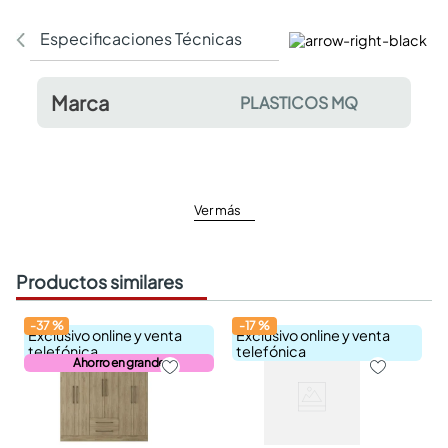
Especificaciones Técnicas
Comentarios y valor
Marca
PLASTICOS MQ
Ver más
Productos similares
-
37
%
-
17
%
Exclusivo online y venta
Exclusivo online y venta
telefónica
telefónica
Ahorro en grande