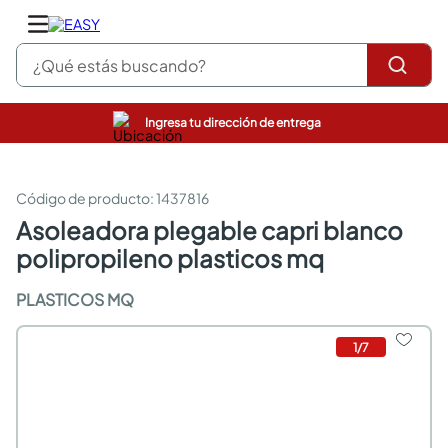
¿Qué estás buscando?
Ingresa tu dirección de entrega
pinturas
closet
cocinas integrales
:
1437816
sanitarios
asoleadora plegable capri blanco
comedor
polipropileno plasticos mq
escritorio
pisos
PLASTICOS MQ
armarios closet
comedores
neveras
1
/
7