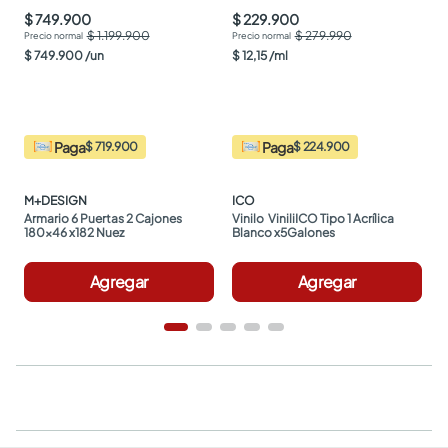
$ 749.900
$ 229.900
$ 1.199.900
$ 279.990
$
749
.
900
/
un
$
12
,
15
/
ml
Paga
Paga
$ 719.900
$ 224.900
M+DESIGN
ICO
Armario 6 Puertas 2 Cajones 
Vinilo  ViniliICO Tipo 1 Acrílica 
180x46 x182 Nuez
Blanco x5Galones
Agregar
Agregar