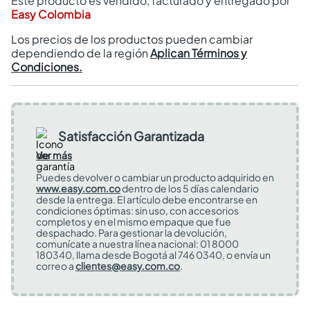
Este producto es vendido, facturado y entregado por
Easy Colombia
Los precios de los productos pueden cambiar
dependiendo de la región
Aplican Términos y
Condiciones.
Satisfacción Garantizada
Ver más
Puedes devolver o cambiar un producto adquirido en
www.easy.com.co
dentro de los 5 días calendario
desde la entrega. El artículo debe encontrarse en
condiciones óptimas: sin uso, con accesorios
completos y en el mismo empaque que fue
despachado. Para gestionar la devolución,
comunícate a nuestra línea nacional: 01 8000
180340, llama desde Bogotá al 746 0340, o envía un
correo a
clientes@easy.com.co
.