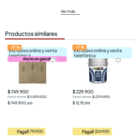
Ver más
Productos similares
-
37
%
-
17
%
Exclusivo online y venta
Exclusivo online y venta
telefónica
telefónica
Ahorro en grande
$ 749.900
$ 229.900
$ 1.199.900
$ 279.990
$
749
.
900
/
un
$
12
,
15
/
ml
Paga
Paga
$ 719.900
$ 224.900