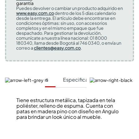
Puedes devolver o cambiar un producto adquirido en
www.easy.com.co
dentro de los 5 días calendario
desde la entrega. El artículo debe encontrarse en
condiciones óptimas: sin uso, con accesorios
completos y en el mismo empaque que fue
despachado. Para gestionar la devolución,
comunícate a nuestra línea nacional: 01 8000
180340, llama desde Bogotá al 746 0340, o envía un
correo a
clientes@easy.com.co
.
Características
Especificaciones Técnicas
Tiene estructura metálica, tapizada en tela
poliéster, relleno de espuma. Cuenta con
patas en madera pino con diseño en Angulo
para brindar un look único al mueble.