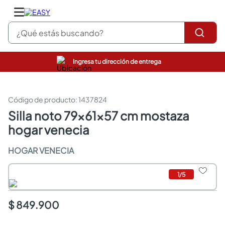
¿Qué estás buscando?
Ingresa tu dirección de entrega
pinturas
closet
cocinas integrales
:
1437824
sanitarios
silla noto 79x61x57 cm mostaza
comedor
hogar venecia
escritorio
pisos
HOGAR VENECIA
armarios closet
comedores
neveras
1
/
5
$ 849.900