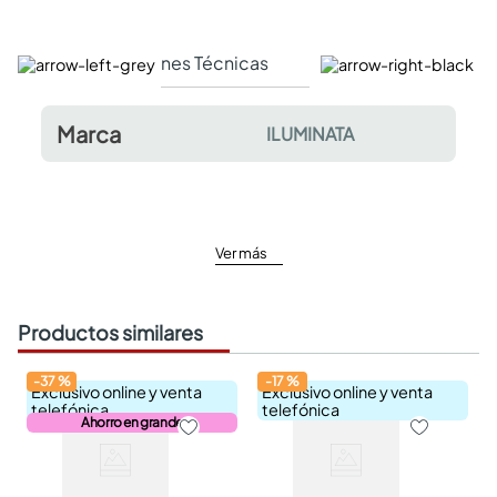
Especificaciones Técnicas
Comentarios y valor
Marca
ILUMINATA
Ver más
Productos similares
-
37
%
-
17
%
Exclusivo online y venta
Exclusivo online y venta
telefónica
telefónica
Ahorro en grande