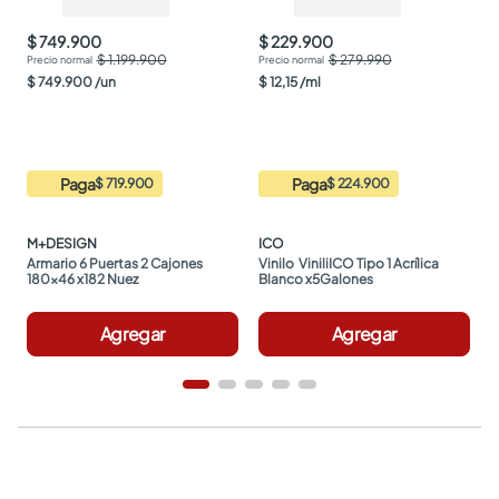
$ 749.900
$ 229.900
$ 1.199.900
$ 279.990
$
749
.
900
/
un
$
12
,
15
/
ml
Paga
Paga
$ 719.900
$ 224.900
M+DESIGN
ICO
Armario 6 Puertas 2 Cajones 
Vinilo  ViniliICO Tipo 1 Acrílica 
180x46 x182 Nuez
Blanco x5Galones
Agregar
Agregar