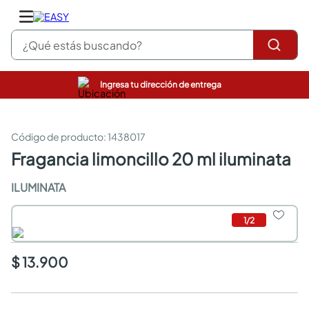
¿Qué estás buscando?
Ingresa tu dirección de entrega
pinturas
closet
cocinas integrales
:
1438017
sanitarios
fragancia limoncillo 20 ml iluminata
comedor
escritorio
ILUMINATA
pisos
armarios closet
1
/
2
comedores
neveras
$ 13.900