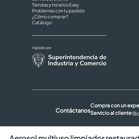
Tiendas y horarios Easy
Problemas con tu pedido
¿Cómo comprar?
Catálogo
Compra con un expe
Contáctanos
Servicio al cliente:
Bo
aerosol multiuso limpiador restaurador x6.6oz x2und.