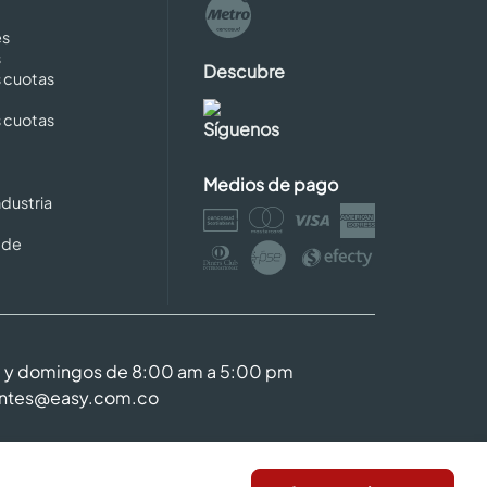
es
s
Descubre
s cuotas
s cuotas
Síguenos
Medios de pago
dustria
 de
m y domingos de 8:00 am a 5:00 pm
entes@easy.com.co