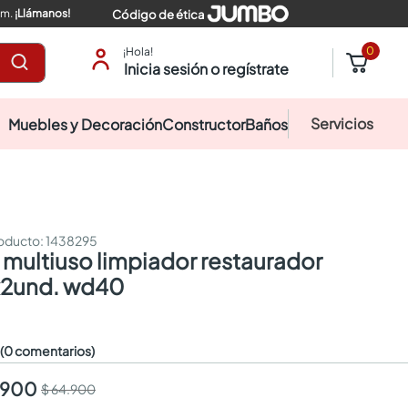
pm.
¡Llámanos!
Código de ética
0
¡Hola!
Inicia sesión o regístrate
Servicios
Muebles y Decoración
Constructor
Baños
:
1438295
x2und. wd40
☆
(0 comentarios)
.900
$ 64.900