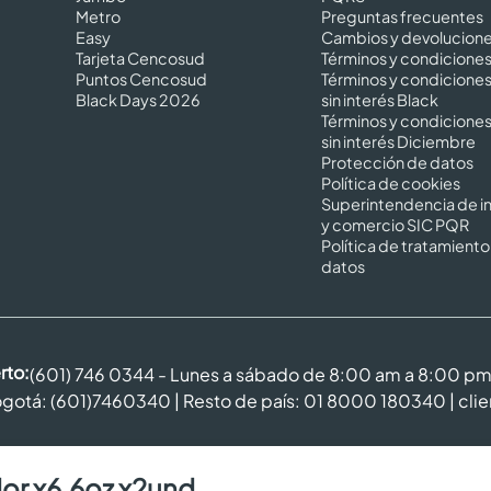
Metro
Preguntas frecuentes
Easy
Cambios y devolucion
Tarjeta Cencosud
Términos y condicione
Puntos Cencosud
Términos y condicione
Black Days 2026
sin interés Black
Términos y condicione
sin interés Diciembre
Protección de datos
Política de cookies
Superintendencia de in
y comercio SIC PQR
Política de tratamiento
datos
rto:
(601) 746 0344 - Lunes a sábado de 8:00 am a 8:00 p
gotá: (601)7460340 | Resto de país: 01 8000 180340 |
cli