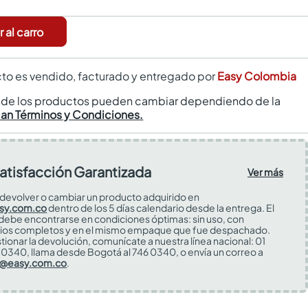
 al carro
to es vendido, facturado y entregado por
Easy Colombia
s de los productos pueden cambiar dependiendo de la
can Términos y Condiciones.
atisfacción Garantizada
Ver más
devolver o cambiar un producto adquirido en
sy.com.co
dentro de los 5 días calendario desde la entrega. El
 debe encontrarse en condiciones óptimas: sin uso, con
ios completos y en el mismo empaque que fue despachado.
tionar la devolución, comunícate a nuestra línea nacional: 01
0340, llama desde Bogotá al 746 0340, o envía un correo a
s@easy.com.co
.