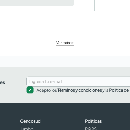
Ver más
des
Acepto los
Términos y condiciones
y la
Política de
Cencosud
Políticas
Jumbo
PQRS