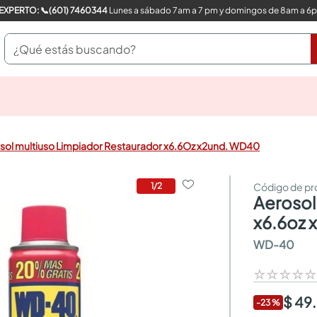
COMPRA CON UN EXPERTO: 📞(601) 7460344
Lunes a sábado 7am a 7 pm y domingos de 8am a 6
¿Qué estás buscando?
pinturas
closet
cocinas integrales
sol multiuso Limpiador Restaurador x6.6Oz x2und. WD40
sanitarios
comedor
escritorio
1
/
2
aerosol multiuso limpiador restaurador
pisos
armarios closet
x6.6oz 
comedores
WD-40
neveras
☆
☆
☆
☆
$ 49
-
23
%