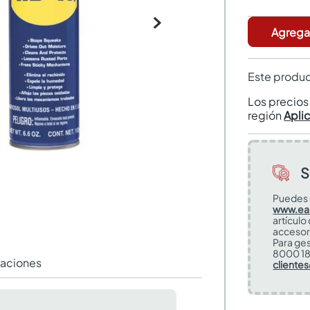
Agregar
Este produc
Los precio
región
Apli
S
Puedes 
www.ea
artículo
accesor
Para ges
8000 18
raciones
cliente