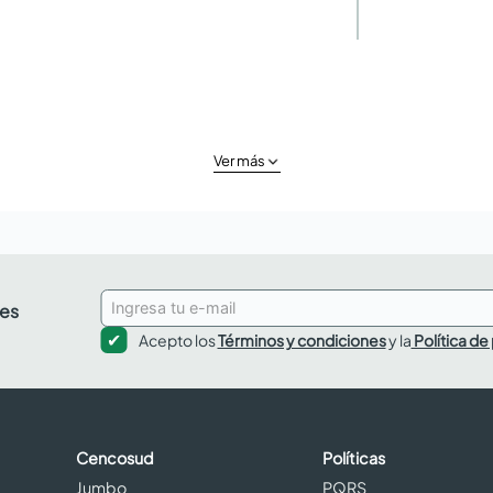
Ver más
des
Acepto los
Términos y condiciones
y la
Política de
Cencosud
Políticas
Jumbo
PQRS