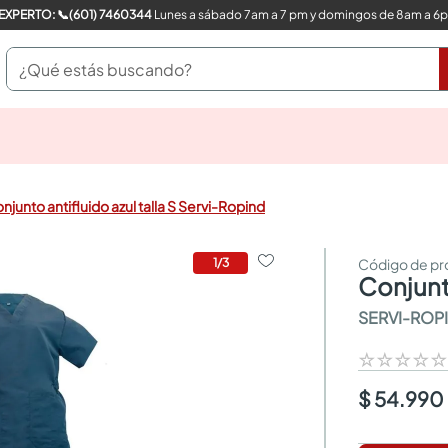
COMPRA CON UN EXPERTO: 📞(601) 7460344
Lunes a sábado 7am a 7 pm y domingos de 8am a 6
¿Qué estás buscando?
pinturas
closet
cocinas integrales
njunto antifluido azul talla S Servi-Ropind
sanitarios
comedor
escritorio
1
/
3
conjun
pisos
armarios closet
SERVI-ROP
comedores
neveras
☆
☆
☆
☆
$ 54.990