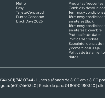
Metro
Preguntas frecuentes
Easy
Cambios y devolucion
Tarjeta Cencosud
Términos y condicione
Puntos Cencosud
Términos y condicione
Black Days 2026
sin interés Black
Términos y condicione
sin interés Diciembre
Protección de datos
Política de cookies
Superintendencia de in
y comercio SIC PQR
Política de tratamiento
datos
rto:
(601) 746 0344 - Lunes a sábado de 8:00 am a 8:00 p
gotá: (601)7460340 | Resto de país: 01 8000 180340 |
cli