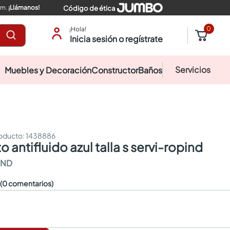
pm.
¡Llámanos!
Código de ética
0
¡Hola!
Inicia sesión o regístrate
Servicios
Muebles y Decoración
Constructor
Baños
:
1438886
to antifluido azul talla s servi-ropind
IND
☆
(0 comentarios)