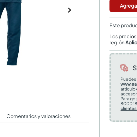
Agregar
Este produc
Los precio
región
Apli
S
Puedes 
www.ea
artículo
accesor
Para ges
8000 18
cliente
Comentarios y valoraciones