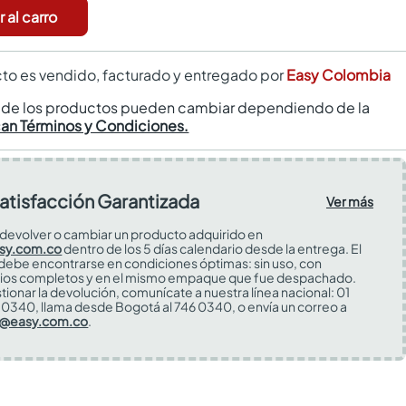
 al carro
to es vendido, facturado y entregado por
Easy Colombia
s de los productos pueden cambiar dependiendo de la
can Términos y Condiciones.
atisfacción Garantizada
Ver más
devolver o cambiar un producto adquirido en
sy.com.co
dentro de los 5 días calendario desde la entrega. El
 debe encontrarse en condiciones óptimas: sin uso, con
ios completos y en el mismo empaque que fue despachado.
tionar la devolución, comunícate a nuestra línea nacional: 01
0340, llama desde Bogotá al 746 0340, o envía un correo a
s@easy.com.co
.