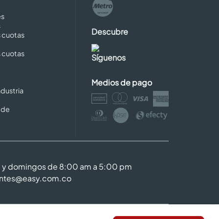
es
s
Descubre
s cuotas
s cuotas
Síguenos
Medios de pago
dustria
 de
m y domingos de 8:00 am a 5:00 pm
entes@easy.com.co