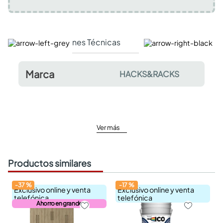
Especificaciones Técnicas
Comentarios y valor
Marca
HACKS&RACKS
Ver más
Productos similares
-
37
%
-
17
%
Exclusivo online y venta
Exclusivo online y venta
telefónica
telefónica
Ahorro en grande