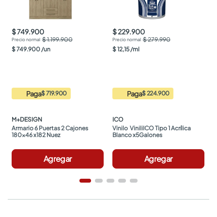
$ 749.900
$ 229.900
$ 1.199.900
$ 279.990
$
749
.
900
/
un
$
12
,
15
/
ml
Paga
Paga
$ 719.900
$ 224.900
M+DESIGN
ICO
Armario 6 Puertas 2 Cajones 
Vinilo  ViniliICO Tipo 1 Acrílica 
180x46 x182 Nuez
Blanco x5Galones
Agregar
Agregar