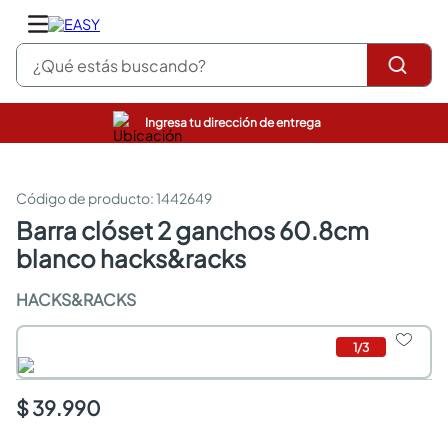
¿Qué estás buscando?
Ingresa tu dirección de entrega
pinturas
closet
cocinas integrales
:
1442649
sanitarios
barra clóset 2 ganchos 60.8cm
comedor
blanco hacks&racks
escritorio
pisos
HACKS&RACKS
comedores
armarios closet
neveras
1
/
3
$ 39.990