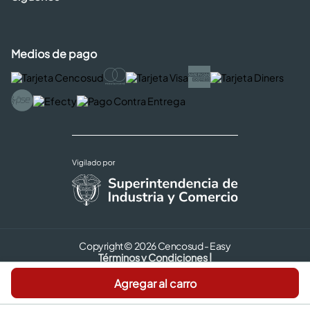
Medios de pago
Copyright © 2026 Cencosud - Easy
Términos y Condiciones |
Seguridad y Privacidad |
Agregar al carro
Código de ética