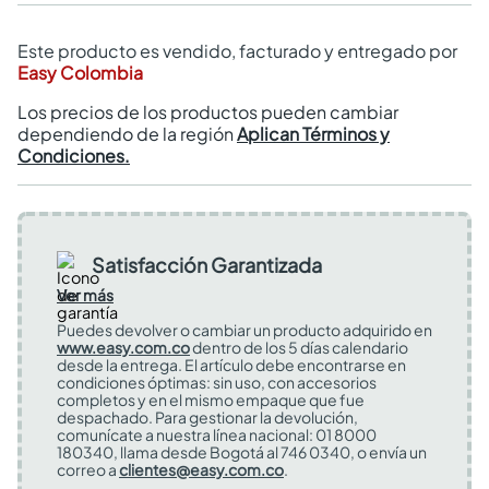
Este producto es vendido, facturado y entregado por
Easy Colombia
Los precios de los productos pueden cambiar
dependiendo de la región
Aplican Términos y
Condiciones.
Satisfacción Garantizada
Ver más
Puedes devolver o cambiar un producto adquirido en
www.easy.com.co
dentro de los 5 días calendario
desde la entrega. El artículo debe encontrarse en
condiciones óptimas: sin uso, con accesorios
completos y en el mismo empaque que fue
despachado. Para gestionar la devolución,
comunícate a nuestra línea nacional: 01 8000
180340, llama desde Bogotá al 746 0340, o envía un
correo a
clientes@easy.com.co
.