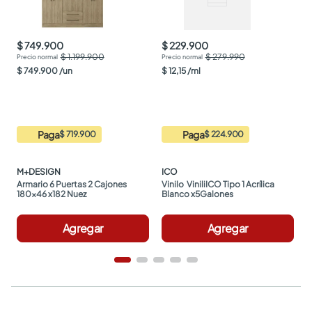
$ 749.900
$ 229.900
$ 1.199.900
$ 279.990
$
749
.
900
/
un
$
12
,
15
/
ml
Paga
Paga
$ 719.900
$ 224.900
M+DESIGN
ICO
Armario 6 Puertas 2 Cajones 
Vinilo  ViniliICO Tipo 1 Acrílica 
180x46 x182 Nuez
Blanco x5Galones
Agregar
Agregar