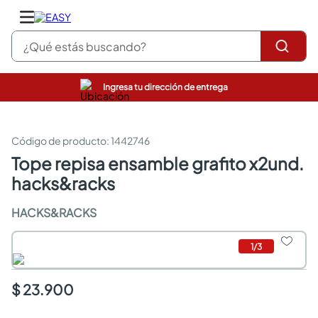
¿Qué estás buscando?
Ingresa tu dirección de entrega
pinturas
closet
cocinas integrales
:
1442746
sanitarios
tope repisa ensamble grafito x2und.
comedor
hacks&racks
escritorio
pisos
HACKS&RACKS
comedores
armarios closet
neveras
1
/
3
$ 23.900