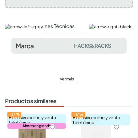
Especificaciones Técnicas
Comentarios y valor
Marca
HACKS&RACKS
Ver más
Productos similares
-
37
%
-
17
%
Exclusivo online y venta
Exclusivo online y venta
telefónica
telefónica
Ahorro en grande