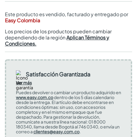
Este producto es vendido, facturado y entregado por
Easy Colombia
Los precios de los productos pueden cambiar
dependiendo de la región
Aplican Términos y
Condiciones.
Satisfacción Garantizada
Ver más
Puedes devolver o cambiar un producto adquirido en
www.easy.com.co
dentro de los 5 días calendario
desde la entrega. El artículo debe encontrarse en
condiciones óptimas: sin uso, con accesorios
completos y en el mismo empaque que fue
despachado. Para gestionar la devolución,
comunícate a nuestra línea nacional: 01 8000
180340, llama desde Bogotá al 746 0340, o envía un
correo a
clientes@easy.com.co
.