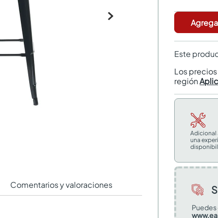
Agregar
Este produc
Los precio
región
Apli
Adicional
una exper
disponibil
Comentarios y valoraciones
S
Puedes 
www.ea