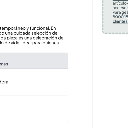
artículo
accesor
Para ges
8000 18
cliente
ntemporáneo y funcional. En
do una cuidada selección de
a pieza es una celebración del
lo de vida. Ideal para quienes
iones
dera