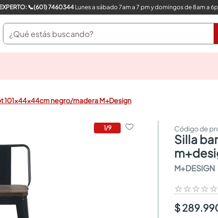
COMPRA CON UN EXPERTO: 📞(601) 7460344
Lunes a sábado 7am a 7 pm y domingos de 8am a 6
¿Qué estás buscando?
pinturas
closet
cocinas integrales
Spot 101x44x44cm negro/madera M+Design
sanitarios
comedor
escritorio
1
/
9
silla bar spot 101x44x44cm negro/madera
pisos
comedores
m+desi
armarios closet
M+DESIGN
neveras
☆
☆
☆
☆
$ 289.99