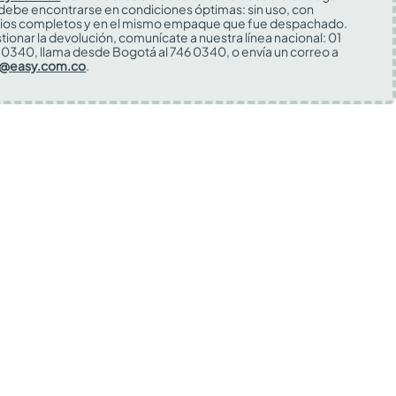
 debe encontrarse en condiciones óptimas: sin uso, con
ios completos y en el mismo empaque que fue despachado.
tionar la devolución, comunícate a nuestra línea nacional: 01
0340, llama desde Bogotá al 746 0340, o envía un correo a
s@easy.com.co
.