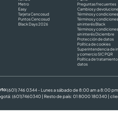
Metro
Preguntas frecuentes
Easy
Cambios y devolucion
Tarjeta Cencosud
Términos y condicione
Puntos Cencosud
Términos y condicione
Black Days 2026
sin interés Black
Términos y condicione
sin interés Diciembre
Protección de datos
Política de cookies
Superintendencia de in
y comercio SIC PQR
Política de tratamiento
datos
rto:
(601) 746 0344 - Lunes a sábado de 8:00 am a 8:00 p
gotá: (601)7460340 | Resto de país: 01 8000 180340 |
cli