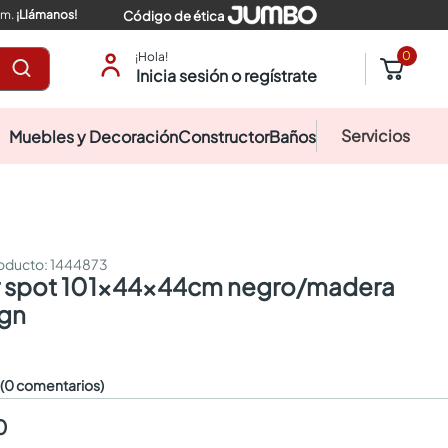
pm.
¡Llámanos!
Código de ética
0
¡Hola!
Inicia sesión o regístrate
Servicios
Muebles y Decoración
Constructor
Baños
:
1444873
gn
☆
(0 comentarios)
0