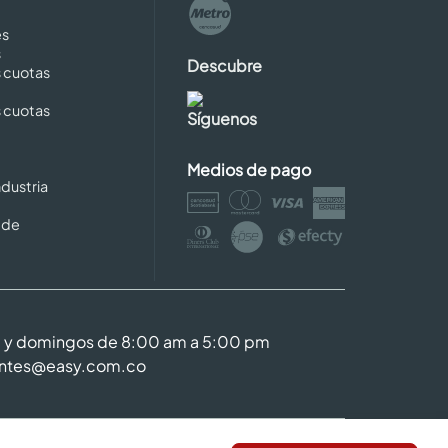
es
s
Descubre
s cuotas
s cuotas
Síguenos
Medios de pago
dustria
 de
m y domingos de 8:00 am a 5:00 pm
entes@easy.com.co