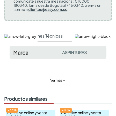
comunícate a nuestra línea nacional: 01 8000
180340, llama desde Bogotá al 746 0340, o envía un
correo a
clientes@easy.com.co
.
Especificaciones Técnicas
Comentarios y valor
Marca
ASPINTURAS
Ver más
Productos similares
-
37
%
-
17
%
Exclusivo online y venta
Exclusivo online y venta