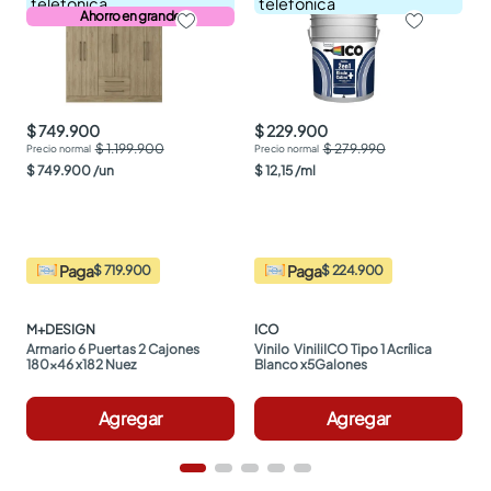
telefónica
telefónica
Ahorro en grande
$ 749.900
$ 229.900
$ 1.199.900
$ 279.990
$
749
.
900
/
un
$
12
,
15
/
ml
Paga
Paga
$ 719.900
$ 224.900
M+DESIGN
ICO
Armario 6 Puertas 2 Cajones 
Vinilo  ViniliICO Tipo 1 Acrílica 
180x46 x182 Nuez
Blanco x5Galones
Agregar
Agregar