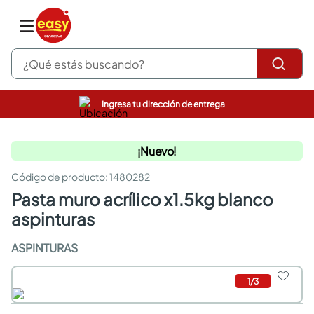
¿Qué estás buscando?
Ingresa tu dirección de entrega
pinturas
closet
¡Nuevo!
cocinas integrales
sanitarios
:
1480282
comedor
pasta muro acrílico x1.5kg blanco
escritorio
pisos
aspinturas
armarios closet
comedores
ASPINTURAS
neveras
1
/
3