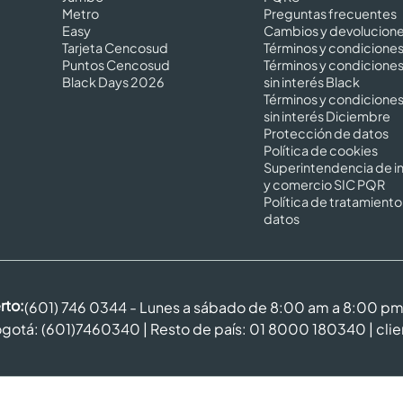
Metro
Preguntas frecuentes
Easy
Cambios y devolucion
Tarjeta Cencosud
Términos y condicione
Puntos Cencosud
Términos y condicione
Black Days 2026
sin interés Black
Términos y condicione
sin interés Diciembre
Protección de datos
Política de cookies
Superintendencia de in
y comercio SIC PQR
Política de tratamiento
datos
rto:
(601) 746 0344 - Lunes a sábado de 8:00 am a 8:00 p
gotá: (601)7460340 | Resto de país: 01 8000 180340 |
cli