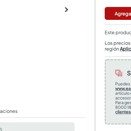
Agregar
Este produc
Los precio
región
Apli
S
Puedes 
www.ea
artículo
accesor
Para ges
8000 18
raciones
cliente
O