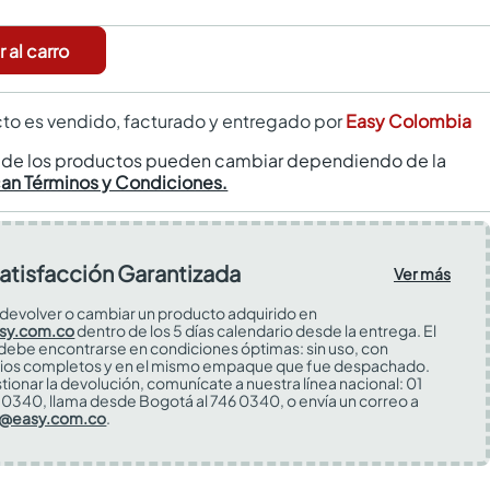
 al carro
to es vendido, facturado y entregado por
Easy Colombia
s de los productos pueden cambiar dependiendo de la
can Términos y Condiciones.
atisfacción Garantizada
Ver más
devolver o cambiar un producto adquirido en
sy.com.co
dentro de los 5 días calendario desde la entrega. El
 debe encontrarse en condiciones óptimas: sin uso, con
ios completos y en el mismo empaque que fue despachado.
tionar la devolución, comunícate a nuestra línea nacional: 01
0340, llama desde Bogotá al 746 0340, o envía un correo a
s@easy.com.co
.