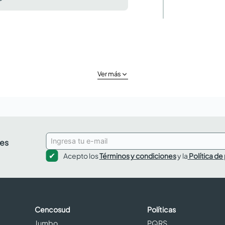
Ver más
des
Acepto los
Términos y condiciones
y la
Política de
Cencosud
Políticas
Jumbo
PQRS