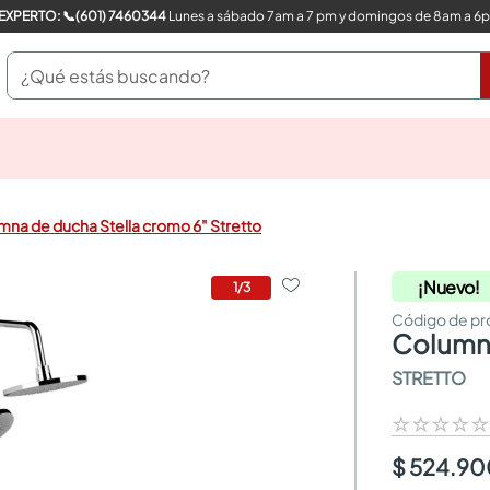
COMPRA CON UN EXPERTO: 📞(601) 7460344
Lunes a sábado 7am a 7 pm y domingos de 8am a 6
¿Qué estás buscando?
pinturas
closet
cocinas integrales
mna de ducha Stella cromo 6" Stretto
sanitarios
comedor
¡Nuevo!
escritorio
1
/
3
pisos
comedores
column
armarios closet
STRETTO
neveras
☆
☆
☆
☆
$ 524.9