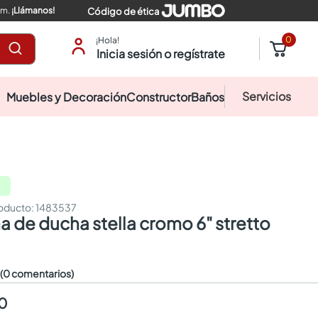
pm.
¡Llámanos!
Código de ética
0
¡Hola!
Inicia sesión o regístrate
Servicios
Muebles y Decoración
Constructor
Baños
:
1483537
a de ducha stella cromo 6" stretto
☆
(0 comentarios)
00