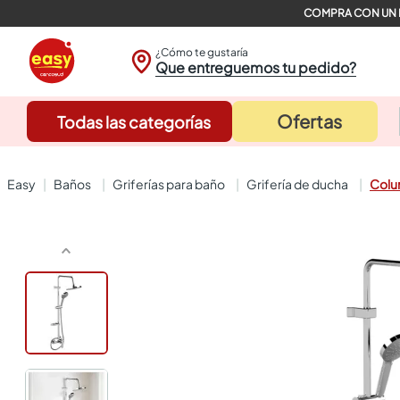
¿Cómo te gustaría
Que entreguemos tu pedido?
Ofertas
Todas las categorías
baños
griferías para baño
grifería de ducha
Colu