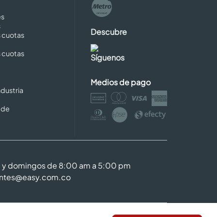
es
s
Descubre
s cuotas
s cuotas
Síguenos
Medios de pago
dustria
 de
m y domingos de 8:00 am a 5:00 pm
entes@easy.com.co