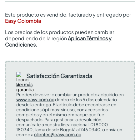
Este producto es vendido, facturado y entregado por
Easy Colombia
Los precios de los productos pueden cambiar
dependiendo de la región
Aplican Términos y
Condiciones.
Satisfacción Garantizada
Ver más
Puedes devolver o cambiar un producto adquirido en
www.easy.com.co
dentro de los 5 días calendario
desde la entrega. El artículo debe encontrarse en
condiciones óptimas: sin uso, con accesorios
completos y en el mismo empaque que fue
despachado. Para gestionar la devolución,
comunícate a nuestra línea nacional: 01 8000
180340, llama desde Bogotá al 746 0340, o envía un
correo a
clientes@easy.com.co
.