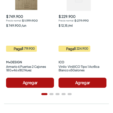
$ 749.900
$ 229.900
$ 1.199.900
$ 279.990
$
749
.
900
/
un
$
12
,
15
/
ml
Paga
Paga
$ 719.900
$ 224.900
M+DESIGN
ICO
Armario 6 Puertas 2 Cajones 
Vinilo  ViniliICO Tipo 1 Acrílica 
180x46 x182 Nuez
Blanco x5Galones
Agregar
Agregar