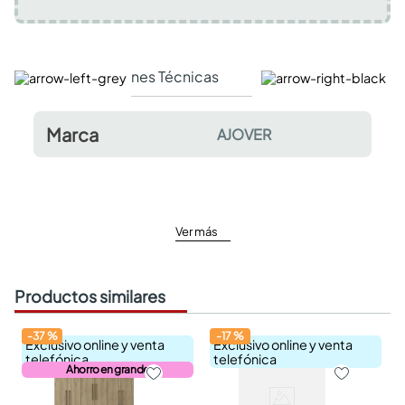
Especificaciones Técnicas
Comentarios y valor
Marca
AJOVER
Ver más
Productos similares
-
37
%
-
17
%
Exclusivo online y venta
Exclusivo online y venta
telefónica
telefónica
Ahorro en grande