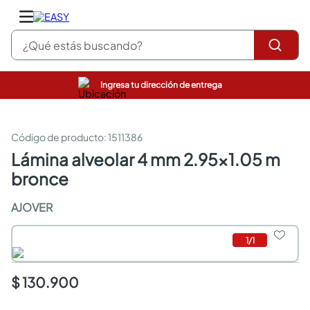
¿Qué estás buscando?
Ingresa tu dirección de entrega
pinturas
closet
cocinas integrales
:
1511386
sanitarios
lámina alveolar 4 mm 2.95x1.05 m
comedor
bronce
escritorio
pisos
AJOVER
comedores
armarios closet
neveras
1
/
1
$ 130.900