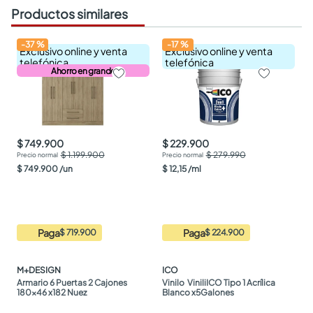
Productos similares
-
37
%
-
17
%
Exclusivo online y venta
Exclusivo online y venta
telefónica
telefónica
Ahorro en grande
$ 749.900
$ 229.900
$ 1.199.900
$ 279.990
$
749
.
900
/
un
$
12
,
15
/
ml
Paga
Paga
$ 719.900
$ 224.900
M+DESIGN
ICO
Armario 6 Puertas 2 Cajones 
Vinilo  ViniliICO Tipo 1 Acrílica 
180x46 x182 Nuez
Blanco x5Galones