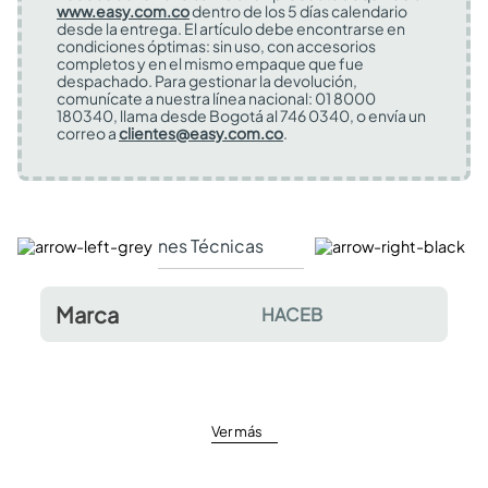
www.easy.com.co
dentro de los 5 días calendario
desde la entrega. El artículo debe encontrarse en
condiciones óptimas: sin uso, con accesorios
completos y en el mismo empaque que fue
despachado. Para gestionar la devolución,
comunícate a nuestra línea nacional: 01 8000
180340, llama desde Bogotá al 746 0340, o envía un
correo a
clientes@easy.com.co
.
Especificaciones Técnicas
Comentarios y valor
Marca
HACEB
Ver más