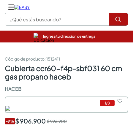
¿Qué estás buscando?
Ingresa tu dirección de entrega
pinturas
closet
cocinas integrales
:
1512411
sanitarios
cubierta ccr60-f4p-sbf031 60 cm
comedor
gas propano haceb
escritorio
pisos
HACEB
armarios closet
comedores
neveras
1
/
8
$ 906.900
$ 996.900
-
9
%