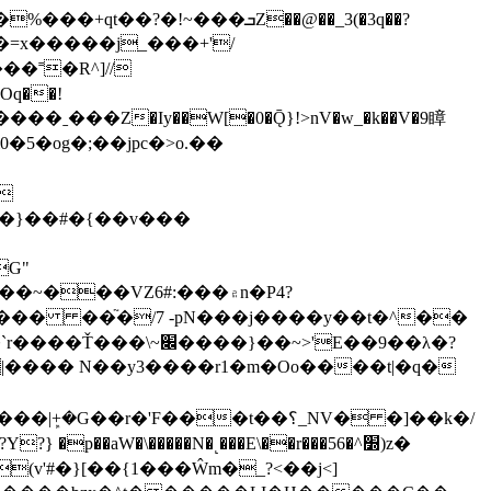
Oq��!
l0�5�og�;��jpc�>o.��
G"
��VZ6#:���۾n�P4?
�G��� ��֘�/7 -pN���j����y��t�^��
��~>'E��9��λ�?
|���� N��y3����r1�m�Oo����t|�q�
W�\�����N�˻���E\��r���5׽^�6)z�