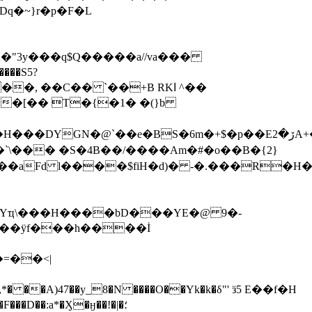
q�~}r�p�F�L
�"3y���q$Q�����a//va���
��S5?
�, ��C�� `��+B RKا ^��
YGN�@`��e�BS�6m�+$�p��Eڒ�2A+�N+�L
\��� �S�4Β��/����Am�#�o��B�{2}
aFd l����$fiH�d)� -�.���R�H�
�,*� ��A)47��y_8�N ����O��Yk�k�δ"' ӟ5 E��f�H