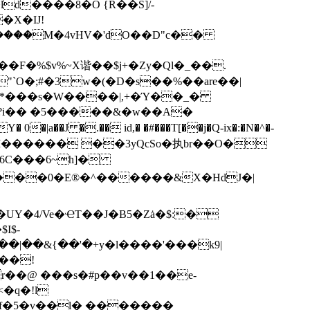
����M�4vHV�'dO��D"c��
F�%$v%~X谐��$j+�Zy�Ql�_��.
"`O�;#�3w�(�D�s��%��are��|
�*���s�W����|,+�Ύ��_�
��J �.�� id,� �#���T[��j�Q-ix�:�N�^�-
���Y㑬7۰I������ ��3yQcSo�执br��O�
 ���0�E®�^������&X�HdJ�|
Y�4/Ve�ҼT��J�B5�Zȧ�$:�
I$-
��|��&{��'�+y�l����'���k9|
'��!
r��@ ���s�#p��v��1��e-
�f�5�v��l̺� �������