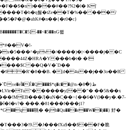
k��F��$�nt��
��#��?N2�l� K|͗
-�����T�b�ƞ퉳�tZe��T�%�� ���/
5�P�@�ahK#�n��{�r0�c}
 %�x�5���^�pv�/����)�|<����j��C
(e .����44Z�HRA�Y���b�t� �!
T����$C ��Q�V�`D��
Vie�Tu"������y[� �"� ��5&��x
���!MEB���Ӆ�aN�C̝��>{��6�V(l��y�.�7-
�v?� ���.�81���f���j1?