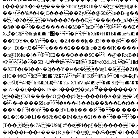
{���@X�>�����NhċrndR1h�M�c�H[g0R
��>�'&#�4�jC�����ZyJ�@66z;e�B~
�^�?��Wa���7���E*���|��_nJ�,
�ñ�'����x5����4�M� mD�Q��Z�
Xڰ�G$N�q��I��."׺��j7�X��+H�1B���ue^z�2��x}L��ij�@����J�@�+3�ZhEY��duZk=8���&0�B������T�C�5]-��<�5��nG뫫
��TQY݁�q�Yr��ҳ=�Z4���|q� d3[���
�t\ޟDi�=J2�e����2���Ik,e�2i��[K�����J��y�D! 5����|��-�a魑�{Z�l !?J*#��V�!-
�n@H6Ite�(�PC2���O���$C�+�@�R;eB�
=P��5B -Ա��kV��] R��^c02d1/cL8
�XFT�(�I��>�2j��Y�w�t��'aӻL�$�Zf
cHC�4֎DkB�$��`JZ�7A*
n�}K8�؟h{O�=d#-�qFv���=���.)�Y�1c����8�O�:�<��X<-���*֫`�E�pb��9�R'�8��B. �[d�4u��j��3o��B
�e%ۘU@��%�DL�^� ?a- XT�Vn@�9g��� SEɜ��^�`�P[
�tAk��{���&TS�G����@y߾6�������|Y��zE��j���G{Z��V�u��դ�|>��l���&��B�`݉Ʋ±e�eȊ�É�Q���$*q�c� �@nظ{�8�-
�9�D.B����dO@��p%~���B�A�@;�`.�
��-����$$a-s�#��4}��Iz��&��L�r8� �
��V,�l4�)r)���jdVL�h�� �$��� ����
�L�%�3�LI��$?b�Ҩ�]M�Ay�2f��������H�V���)H�����܉���)&)ۦ�X�;�;��X5Q6�!*
[ T��h�:7A �U9h[ z"�sPI�pƸ����� I�
�I���I~��+���{R˲y�E*�f=�ڪ�i`�1��2'�pǤ�NXzo��{��+��$�X�P,�h�D��ŏ"�T���3�!9. �J���fXa$��$��F�脆