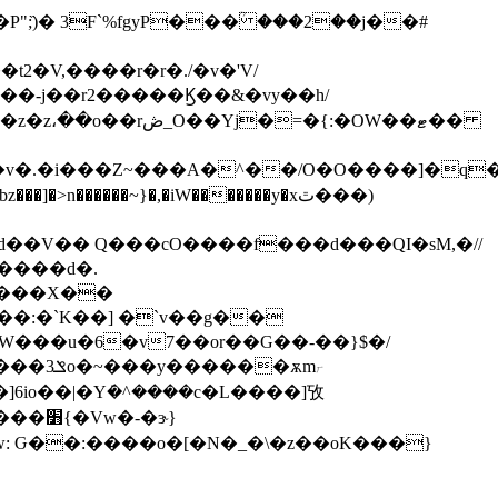
�=�{:�OW��ޓ��
�A�^��/O�O����]�q�]��tt=m��E�x��/{'�l<
����d�.
�����X��
�:�`K��] �ˋv��g��