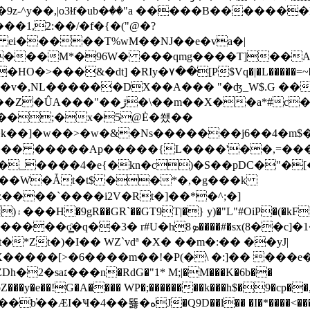
-^y��,|o3ɫf�ub�ٝ��"a �����B�������D
�1,2:��/�f�{�("@�?
ei�����T%wM��NJ��e�va�|
Z���M*�96W� ���qmg����T]��A
O�>���&�dt] �RIy�۷��[P$Vq�|�L�����=~��
�<�v�,NL������DX��A��� "�ʤ_W$.G ���
*#c��[�� T�{�1� �(}b
��;�x�5@Ė�쐤��
�k��]�w��>�w�&�Ns�������j6��4�m$�H���D
��� �����Aр�����{L����'��,=���`
_����4�e{�kn�c)�S��pDC�"�[��
(��W�Ǡt�t$ ��*�,�g���k
����`����i2V�Rt�]��*�^;�]
�@ 9�-
ܤ����#�sx(8��c]�1��ӱf���h����İ
Zt�)�I�� WZ`vdª �X� ��m�:�� ��yJ|
Z
Dh�2�sa׆���n�RdG�"1* M;|�M���K�6b��
��oZ���y�e��!G�A���� WP�;��������k���h$�9�cp�