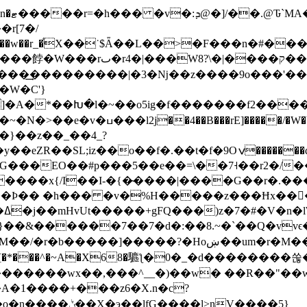
r[7�/
�������|�3�ǋ��z����9o���'���z�z،��o��rڞ_O��Yj
*��Խ�l�~��o5ig�f�������f2����v�.�i���Z~��
�>n������~}�,�iW�������y�xٿ���)
9�}��z��_��4_?
t�f�9Oݍ�������d��V�� Q���cO����f���d���QI�sM,�//
G���EO��#p���5��e��=\��7˧��r2�/�
�����x{/I��I-�{�̴����|����G��r�.
��Ϸ�� �h��� �v�%H�����z���Ħx���
�/
Hoښ��um�r�M��]6io��|�Yܿ�^����c�L����]攷
A�1����+���z6�X.n�c?
��l>nV����5}