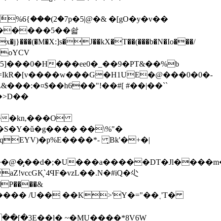
%6{���(2�7p�5|@�& �[g O�y�v��
}���(�M�X:]s�J��kX�T��(���b�N�Io���/
]���0�H���ee0�_��9�PT&��%b
g=IkR�[v����w���G�H1UE�@���0�0�-
�>D��
e��kn,���O
�S�Y�ǔ�g���� ��\%"�
�qEYV)�p%E����*- ͉Bk'�+�|
h��@�̡��d�;�U���a�����DT�Jl����m
aZ!vccGK̞`4ϤF�vzL��.N�#iQ�尐