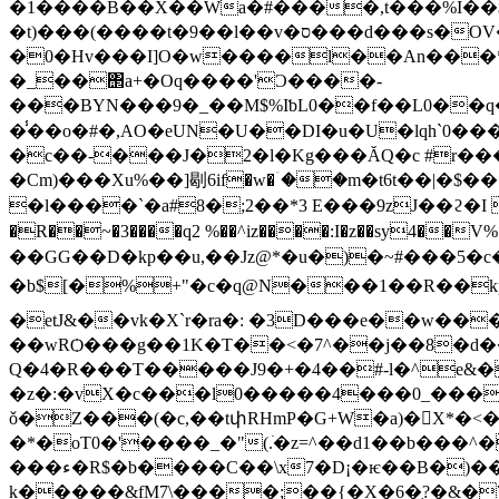
�1����B��X��Wa�#����,t���%I��$48(�`�M�x�G�urV� ^��8j{���;L� �}�C�ld����8�O {R��S]/-
�t)���(����t�9��l��v�ס���d���s�OV�����k�PvO��<��Ġ���͏t�}�I�x�/�X�IJ!
�0�Hv���I]O�w����l��An���*
�_��΢a+�Oq����'Ɔ����-
���BYN���9�_��M$%IƅL0��f��L0��q
�̾��o�#�,AO�eUN�U��DI�u�U�lqh`0��
�c��-���J�2�l�Kg���ĂQ�c #r�
�Cm)���Xu%��]㓭6if�w�ۤ��m�t6t��|�$���<��N���
�l����`�a#8�;2��*3 E���9zJ��ϩ�I �i�R4�
�R��~�3����q2 %��^iz����:I�z��sy4��
��GG��D�kp��u,��Jz@*�u�)�~#���5�c��&Sں����4�`��#޺�i��Z��׊dxﹼ�e�M��6C��
�b$[�%+"�c�q@N���1��R��k
�etJ&��vk�X`r�ra�: �3D���e��w��
��wRѺ���g��1K�T��<�7^��j��8�d�
Q�4�R���T�����J9�+�4��#-l�^e&�
�z�:�vX�c���l0�����4���0_���W�
ǒ�Z���(�c,��tփRΗmP�G+W�a)�X*�<
�*�oT0�'����_�"(.ׁ�z=^��d1��b���
���ء�R$�b����C��\x7�D¡�ѥ��B�)�����u�H���V��Z}N������D�h��� <�q�!l
k�����&fM7\����;��{�X�6�֤?�&�7