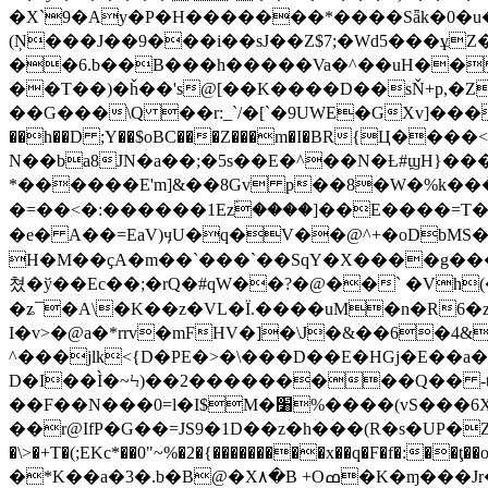
�X`9�Ay�P�H�������*����Sǟk�0�u�9z
(Ņ���J��9���i��sJ��Z$7;�Wd5���ұZ��
��6.b��B���h�����Va�^��uH�� 
��T��)�ȟ��'s@[��K����D��sŇ+p,�
��G���\Q ��r:_`/�[`�9UWE�GXv]����H
��h��D ;Y��$oBC���Z���m�I�BR{Ц���
N��ba8JN�a��;�5s��E�^��N�Ƚ#ϣH}����Z�ÛA���"��ڙ�\��m��X��a
*�
�����E'm]&��8Gv p��8�W�%k��
�=��<�:������1Ezؑ����]��E����=T
�e� A��=EaV)ӌU�q�V��@^+�oDbMS
H�M��ҫA�m��`���`��SqY�X����g���
쳤�ў��Ec��;�rQ�#qW��?�@��` �Vh
�ʑ¯�A\�K��z�VL�Ï.����uM�n�R6�z
I�v>�@a�*rrv�mFHV�]�\J�&��6�4&)۽���H�9gR��GR`��GT9T|�} y)�"L"#OiP�(�kFYҵ\���H����bD���YE
^���jlk<{D�PE�>�\���D��E�HGj�E��a������ʛ̳�q��3� r#U�h8
D�I��Ì�~Ϟ)��2���������Q�� -t�*
��F��N���0=l�I$M�׸%����(vS���6X�����[˃�6����m��!�P(�\ �:]�� ���e�=��<|
��r@IfP�G��=JS9�1D��z�
h���(R�s�UP�
�\>�+T�(;EKc*��0"~%�2�{���������x��q�F�f�:��ţ
�*K��a�3�.b�B@�X٨�B +Oߘ�K�ɱ���Jr��b̕��ӔI�Ҹ�4��뚏�هJ�Q9D��l�� �I�*����<���F���D��:a*�Ӽ�ӈ��!�|�؛