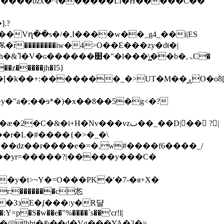
4S����bzx�^t������LI�H�����C��
.?
��Vղ��s�/�,I����w��_g4_��i|ES
of9��{�p��#Č8��h�Ͽm;�lC|�)�s�~U�Q��'�e�d�j�>�ϐlG׋voC��z�����jh�I5
}
�r�L�#����{�>�_�\
���ǳ��r����e�=�,w#����f6����_/
��yr=�����?|�����y���C�
�y�t>~Y�=O���PK�'�7-�я+X�
r:�������c㣽
��3ͻE�ʄ���:y�R댤
Y=p�S�w��e�"%����`s��'cr!l|
^&�@!bht�&��d�Vg���YA�3�=