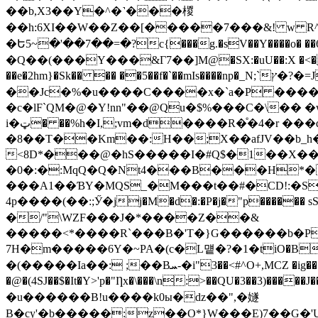
��b,X3��Y�^�˺���椶
��h:6XI��W��Z��[�����7���&! w R^��M
�Ե5~�'��7��=�?c{���g.�sV��Y����o� ��ڳ6����ّq!��)(@� Kh���Q�E�Y��g6�̴�.������5��솳
�Q��(���Y���&Γ7��]M@�SX:�uU��:X �<�`d���(
��e�2hm}�Sk�� �� ��5��f�`��mIs����np�_N;`ץ�?�=J{�蓨�UW3����|�+���E�@RR�R�;g���oYCV
��Jc�%�u����C����x�`a�P �����
�c�lF`QM�@�Y!nn"��@Qu�$%���C�\�� 
i�ټ� ��%h�I,;vm�d����R�ͤ�4�r ���d/H�ю��ZD�E<3`!WV��ά���P�����L&���:�¤$��h6��"!��#[ #��|��``
�8��T��Km��:H��;X��afJV��b_h�0
<8D*���@�hS�����I�#Q$�1��X�
�0�:�:MqQ�Q�Nt4���B���H*�
���A1��ƁY�MQS_�M���t��#�CD!:�S
4p����(��:;Ӳ�jj�M�d�:�P�j�"p������ 
�/"\WZF���J�*����Z��&
�����<*����R`���B�'T�}G������b�P
7H�m�����6Y�~PA�(c�L먵�?�1�tiO�B4��h�
�(�����Ia��: ;��Bܚ-�i"3��<#^O+,MCZ �ig��>��Q��A��XvtY�s]�J�5��"kPy-� �����1�vXy/�P����&
�@�(4SJ��$�It�Y>'p�"Ƞx�\���\n:>��QU�3��3)�����J��/��C�<ס�)ϲ��8g��w&<]��Fk�0!���n���� /U
�u������B!u����k0ы�dz��",�嬘
B�cy'�b�����:z��O*}W���E)7��G�'U:��J/u�U���*��y