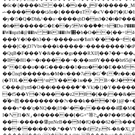
�6c�\]����b2��L�z��ݪF�l�����_M�o��.W�b�.��t!W�oW�o��ӫ~�C���������%���+qt��?�!~���ܒZ��@��_3(�3q��?
ޝ�������tڎőn�{����nT^�ĸ'V��P]�)U�Ѭ��\MF˿�~ӎ0��h�V��н/V_֟�C|��{� /���|�G�=x�����j_���+'/
�y�\5�Q�Dbܞ^��a>����qbD�m3�2�t�P����� ���|�턲�'ˍ_��e��h6��=k�������˭�R^]//
�h������G�E��y5W��ۨ��f:=h�Du˞P����'��{�
�W�npzb�@��bv �63��hW׋�h�O��[��=14���l*=2%&9�i��H�A���,��+�w��ӫ�����ˍ���Z�Iy��W[�0�Ǭ}!>nV�w_�k��V�9瞕
���Y�f��h3��<����ܘor�ѢmV�'�
���[ C�jD7Vbv���k�����>��������?
�QqB�F���Y�&��w�gs���RXĲ]��7��=��ڱ��m�l�X������8��(�:8\c���\�
�B�8l1�/=�r�����=�;��ϧm9Y����br65@�(2�����g�N��y;�g�ݷ
�"�E��u�\�G���z��1�mo��f�E��M
��򐗠nq9�����њ�M�v���7ar�G՛�{�z��;
(�TOL���|^m Y���1м��_B<�:J��i
C���@ytt$�O��i�����ۛ�"�.Vk)�{j�Y��
�f5��Y�?�����z28�[��j��&��Y i�rX��/
�̋�⨫貹�������'��?v���k���?�}j@�+
���v*��'q�NQ��j19�^��y�����4喋�M� �
I�ᔄf1�Nۅ�#������[�G+"箒?;ߩ��P��95�(���.��l�DE���׃CZGn�h~�Zn��Qџŏb99�5�w�"N���|ܾ+�G��r�'F���t��؟_NV� �]��k�/
��<�����肇pnNeB��M�fQ���62�b���� .��_� �
���'��i��Xͯ�,*��ѴY��d)Zy.N-�&�X|ݩF�~}(����>���ͯ�1��^��g{*N����_��5��U�XMڥ(v'#�}[��{1���Ŵm�_?<��j<]