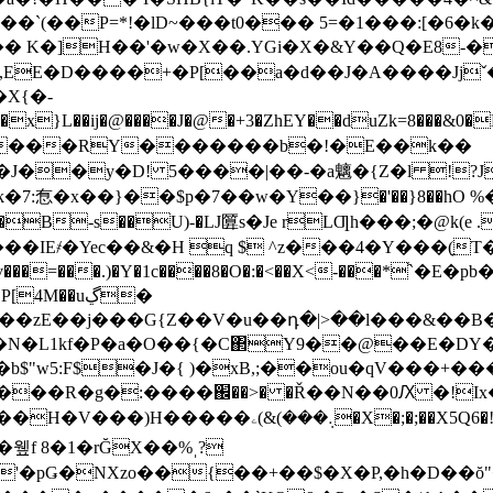
��`(��P=*!�lD~���t0��� 5=�1���:[�6�
g��� K�]H��'�w�X��.YGi�X�&Y��Q�E8
EE�D����+�P[��a�d��J�A����Jjˇ��
X{�-
@�����RY�������b�!�E��k��
k�7:㤫�x��}��$p�7��w�Y��}�'��}8��hO
1�c�B-s��U)-�LJ匴s�Je rLƢh���;�@k
���IE҂�Yec��&�H q $ ^z���4�Y���(̱
4M��uڲ�
N�L1kf�P
�a�O��{�C΂Y9��@��E�DY�L
b$"w5:F$�J�{ )�xB,;��ou�qV���+��
��R�g�:����֌��>� �Ř��N��0Ԕ �!Ix�î�I
G��q���鞉 � �jh�Qu���e��W��)��} 魣�
,�윂f 8�1�rĞX��%ˌ?