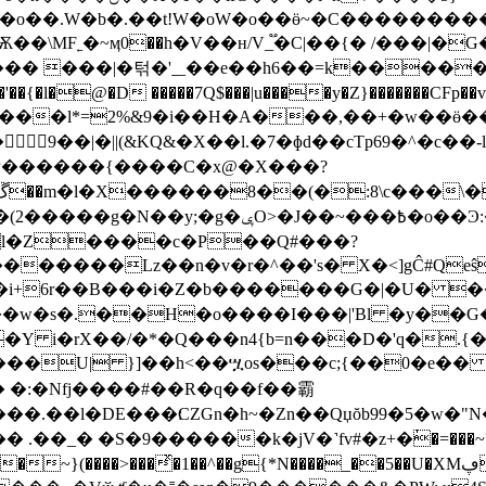
l�@�D �����7Q$���|u����y�Z}�������CFp��v
��=f{�9��|�
||(&KQ&�X��l.�7�ɸd��cTp69�^�c��-
�tP������{����C�x@�X���?
O>�J��~���߿�o��Ͽ:�}��#�{��v���
l�Z����c�P��Q#���?
�������Lz��n�v�r�^��'s� X�<]
gĈ#Qeŝ
+6r��B���i�Z�b�������G�|�U� ���~�
����w�s�.��H�o����I���|'Bl �y�
�*�Q���n4{b=n���D�'q�.{�`r����Ť���\~׌����}
���U| }]��h<��ሧos���c;{��0�e�� 
:�Nf j����#��R�q��f��霸
S�9������k�jV�˺fv#�z+�ٰ�=���~?Y?} �p��a