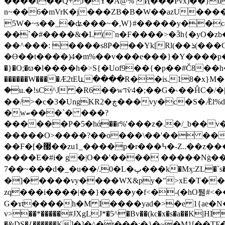
����i��Q+J�Y�A@% Ҋ���Pvx)��}u
n~��6�mVrK�j���ZB�B�W��azU�����;
5W�~s��_�ʥ���~�,W}#�����y��c4
��`�#����&�L(`n�F����>�Ӟh{�yO�zb�
��^���: ����s8P��
�Yk[Rl(��ܪ(���G��)� �jYZ�L�� �]����ܡJ.�=o�;v7���Ѫ�r֮��������iw�4>O��E���zy�dŧ�|
�Ɵ��t����)4�m%��v���e���}�Y����p��l{bߛ�OZ�������S�㱷�oo#��)鹱�|�h�&ߣ�V�ɢ������׺�"�l���\͇
������W����Ӕ2tEև����R��is.18�x}M��a�'���uۅX��6/iu����U��ҏb�|u)O���[�k��+:�����
�u.�!sC^J �R6��wדѷ4�;��G�˞��ĤC�/�|�=펲�\�ݣnP��������`>8C{J�jOGy��|
��/>�c�3�UngKR2�ڿ���vy�c�S�Ǣl%d�CQ��Ѿ�1��b�=�Mǉ�)�o������/ .W�y�"a�;��ɘ*�)�x��8��5�g<�?
�wބ���`� ���?
������P�5�hά��r%'���z�.�/_b��v���]�fu�3&�r.�ԓKH����
�����O>����?��o���\��'�� ��P�
��F�[�޷��zu1_����p�r���߆�-
Z..��z�
����E�#i� g�|O��'���� �����Nġ�
7��~���d�_�u��/.0�L�پ���k�Mӽ:ZL�`s�;��f���wד��%�x�<���8����%��|
�]�����vy����WX&py�">xE�T����
zq���i����|��}����y�f<�-(�hO퉲#<��R
G�ɤt����h�M I����yad�>�e 1{ae�N�
v>��*�����#JXgLJ*�5^�Bv��(kc�x�s�a��K|HI�R�
�&DS�{������K]�]�^�t���:�}�~�M1[��