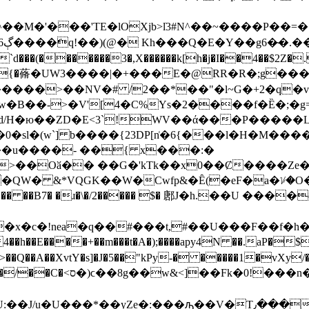
�'���'TE�lOXjb>lֺ3#N^��~����P��=�ެ
�������3�,X������k[h�j�I��4��$2Z�.x�j
���>��NV�# /2��*��"�l~G�+2�q�v5
�w�B��->�V'[4�C%Ys�2����f�Ȅ�;�
�sl�(w`] b����{23DP[n͑�6{���l�H�M���
��u����- ��{ x���:�
>��Oӑ�� ��G�'kTk��x0��Ȼ����Z
�QW� &*VQGK��W�Cwfp&�Ȇ(�eF�a�ᜡ�O
sS�� ��B7� �ɹ�\�/2����� $� 鄌J�h.��U ���
�x�c�!nea�q��#���t,#��U���F��f�
�E����+��m���t�A�);����apy4N ��.aP�$
�� ��K>'Y�="��˱'T�
Ze�:���ԡ��V�T٫�����[�3E��l� ~�MU����*8V6W