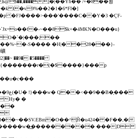
$��,����]�|��Yh�� /+�8��쑁
�ƙ t�v9%��2�1�6*FI�]
��ƿ �FJ����>���'����C��Y�3 �ҀF-
�`Jx=o��f�-~��8$k+�4MKN�O���u}
�礦
��~ ��9� �5����
���u�c���
��
:Hy� �
���
 
�n�3Y��:9�8ـ�԰ �v���I�d��~��
SV.EBm�O��^֚Ȟ�u424� �F��,�|