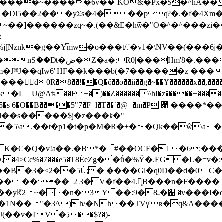
����~�����6v��`KO&�Px�S�^hA��Б@
�R�Dl5��2���yΣs�4���pq?�.�f�4Xm�
~��]������zq~�.(��&E�hѿ�"O�^�^���zi
&
Nznk�g��Y̿mw�o���t/.'�v1�\NV��(���6j
8�.���O�`�|���;��
8���}-
0R�8��!��Q�ő��o��ii��g�~��Y������x��,���
@Aѣ��F+�)��Z������\\hI�z�����+����l2]
5�s 6�O��B����5"7�F+l�T��`�@+�m�P ׉ ����*��{�������r�(�$����}���p
l��s�����$j�z���k�"|
�5\a.��t�p1�t�p�M�R�+��Qk��ŵ\a 
� #��ȪCF�L�6:����ع9(�U� !}���w� Q��<��9��B�֧�
4>Cc%�7���e5�T8ÈеZg��ǘ�%Ŷ�.EG �L�=v�
��B�3�<2��5Ú; � ����Gl�q0D��d�0'C
� ����_2 3�V�f��4.ꡁ͍B���n�F����
vD7d��\���u#��HV�.9(�RIS���D�9�i���yԞ2~�