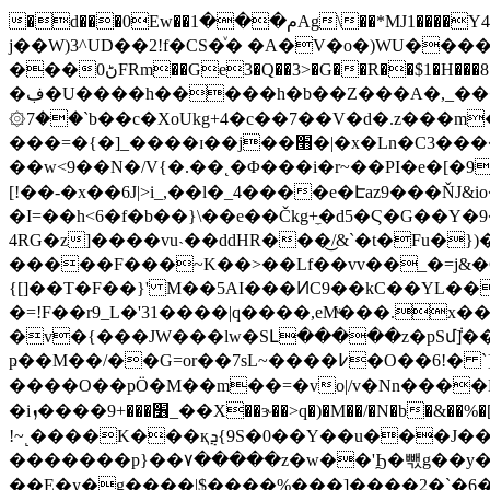
�d���0Ew��م���1Ag\��*MJ1����Y4n�ޓ�����r=�h��� �v�:ܕ@�]/��.@Ԏ`MA�P";̏)� 3F`%fgyP���ؒ ���2��j��#
j��W)3^UD��2!f�CS�ͮ� �A�V�o�)WU�����
���0ڻFRm��Ge3�Q��3>�G��R��$1�H���8��w��r_�֯X��˙$Ǟ��L��>�F���n�#����t2�V,����r�r�./�v�'V/
�ڣ�U����h�����h�b��Z���A�,_�����餑�W���rٮ�r4�|���Wק����|�\?8����-j��r2�����Ϗ��&�vy��h/
۞7��`b��c�XoU
kg+4�c��7��V�d�.z���m���͢��
���=�{�]_����ɪ��j��׫�|�x�Ln�C3����W�C'}
��w<9��N�/V{�.��˛�Φ���i�r~��PI�e�[�9]�A�
[!��-�x��6J|>i_,��l�_4����e�Էaz9���ŇJ&io�~�N�>��e�v�ߎ���l2j��4��B���rE]�����/�W�bz���]
�I=��h<6�f�b��}\��e��Čkg+̼�d5�Ϛ�G��Y�
4RG�z]����vu˴��ddHR���͜/&ˋ�t�Fu�})�y��eZR��SL;iz��o��f�.��
�����F���~K��>��Lf��vv��_�=j&�
{[]��T�F��}' M��5AI���ͶC9��kC��YL�
�=!F��r9_L�'31����|q����,eMͮ���.
x�
�v�{���JW���lw�SԼ�����z�pSմ݃]��ߡ�j��mHvUt�����+gFQ���)z�7�#�V�n�lW���u�6�v7��or��G��-��}$
ҏ��M��/��G=or��7sL~����߇�O��6!� `}��&������7��7�d�:��8.~�`��Q�vvϵ���ݏ3o�~���y������ѫmㆷ
����O��pÖ�M��m��=�vo|/v�Nn����M��/�r�b�����]�����?�
�i׶���+9����ܙ_��X��ɝ��>q�)�M��/�N�b�&��%�[�*���^�~A�X68�䮽ƪ�0�_�d��������쑪���׻{�Vw�-�ɝ}
!~˻����K���қܯ{9S�0��Y��u���J��������wx��,���^__�)��w� ��R��"��w: Ԍ��:����o�[�N�_�\�z��oK���}
�������p}��۷�����z�w��'Ϧ�빿g��y�
��E�y�g����|$����%���]����2�`�6�o�n����ݨ��X�э��lfG��