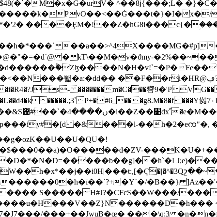
�'2� ����ȨM�!��Z�hG8i���c{�ؚ��
��h�*���` ��a��>^4X����MG�#p]��
�@�"�=�d`@ � kT\��M�v�ϑmy-�2%��~��
��d������ۗ�Zɮ����N�H�v!`=�P�Fe�
뾃�a:�dԁ�� ��F��ri�HR@ڢ?i�� �5�����&�w��A�
?Js- �������m�C���㗽9�'PVG��Y� 0�|a
V%�L��d4�k �����.;3`P+�#6_���g8.M�8�f 
�6~h]�
p���iy#�[d �&���l-��h�2�eက"�,
��g�ozK��U��U�QU�!
�$���0��a)�O�����d�ZV-���K�U�+��U
�D�*�N�D=�����b��g]��h`�LJ;e)���$
�h�x*��j��i0H|���t:,[�Ҁ�|�^�3Qշ��~
�������0�h�ī��`?+�Y`�/�
B��} ]Az��
^����� S�����H#J?�CFcS��W���/���
�J7���/���+��JwuB�œ� ���\q;3 �n�n