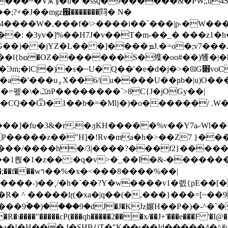
���~�Vӂ ʧ�u�˭�ssq�9������&�PW;,u
?+�J��mgz֌�������閰� N�
����W�,���f�\>����i��`���|p˞�W���]
�: �3yv�]%��H7J�v��T�m-��_� ���z1�h
��b�,ۃC�
�}�O;�ϖ�l����h�>S{�U
��_�>UT�M��ڕO�oۙ8[�/
�%v��Y7aހWl���æ�2�C�&�i+H�Nv���vzٮ��_��D|�ٓ� ?|
����z��"H]�!Rv�ma�h�>��Z7 }���
����/����h�/3|����?���f2}����
��1릕�1�z�� :�q�v>�_��I�&-������
��-)��¸/�h�`��?Y�w����v1�렔{pE��[�
� ^ �����lɽ(�xa�|q��(�,���}���=[~��9
��9ؐ��)����9�dJ�J�KJz㜊H��P�)�-^�`
\����"�����cP(���qh�����2���x/��J+'���e���F '�I@��:
TF�a�!�H��� I�SHB{iT�"K��s��Id�����4�