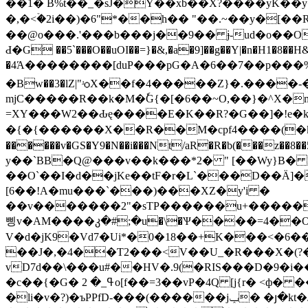
��1� B%t��_�sJ�Y��xb��X?����yK��y
�,�<ۡ�2i��)�6"*��h�� "��.~��y�[�
��@o���.'���b���j��9�� ɉ-ud�o��O
Ԁ�G ��5`���O��uOI��=}�&,�a�9]��g��Y|�n�H1�8��H
�4Ά��������[duP���pG�A�6��7��p���%j[
�Bw��3�lΖ|"ʴѻX��f�4�����Z}�.����-�nSު��Dt�ض�Z�ā�:R0|���Hm'
mjC�����R��k�M�ٗG{�[�6��~O,��}�^X�m�J܍J��qIw6"HF��k���b(�7������z �����%~�-S���� �H|��2
=XY���W2��Ԃę����E�K��R?�G��]�!e�k���d
�{�{������X��R��M�cpf4����(�k�LU
������v�GS�Y9�N��i���Nt/aR�R�b(���z��8��
y��`BB�Q@���v��k���*2� " [��Wy}B� 
��O`��I�d��jKe��tF�r�L`���D��Ӓ]�
[6��!A�mu���`���)���XZ�y'i �
��v�������2"�sTP������u+�����K�C�Q�v!a��.�B*
삥v�AM����კ�#;�u�\�Ѱ����=4��O.�
V�d�jK9�Vd7�Ui*�0�18��+K���<�6�
��J�,�4��Ƭ2���<V��U_�R���X�(?�
�c��{�G� ߟ_� 2o[f��=3��vP�4Q [j{r� <ф� ��1N��"�3A)h/�Nh��TVγ'ʀ�q&A��������w�͢��������� ���|D
�li�v�?)�ъPPfD-���(������jݕ� �յ�kt�J(��v�I'V�ڌ��$?�)-