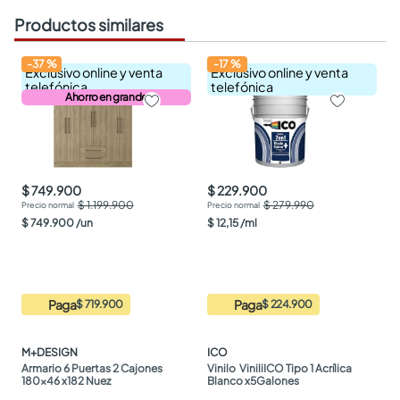
Productos similares
-
37
%
-
17
%
Exclusivo online y venta
Exclusivo online y venta
telefónica
telefónica
Ahorro en grande
$ 749.900
$ 229.900
$ 1.199.900
$ 279.990
$
749
.
900
/
un
$
12
,
15
/
ml
Paga
Paga
$ 719.900
$ 224.900
M+DESIGN
ICO
Armario 6 Puertas 2 Cajones 
Vinilo  ViniliICO Tipo 1 Acrílica 
180x46 x182 Nuez
Blanco x5Galones