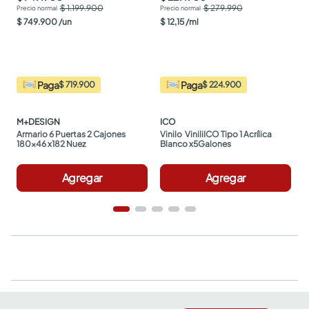
$ 1.199.900
$ 279.990
$
749
.
900
/
un
$
12
,
15
/
ml
Paga
Paga
$ 719.900
$ 224.900
M+DESIGN
ICO
Armario 6 Puertas 2 Cajones 
Vinilo  ViniliICO Tipo 1 Acrílica 
180x46 x182 Nuez
Blanco x5Galones
Agregar
Agregar