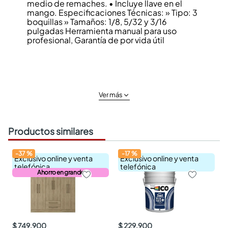
medio de remaches. • Incluye llave en el
mango. Especificaciones Técnicas: » Tipo: 3
boquillas » Tamaños: 1/8, 5/32 y 3/16
pulgadas Herramienta manual para uso
profesional, Garantía de por vida útil
Ver más
Productos similares
-
37
%
-
17
%
Exclusivo online y venta
Exclusivo online y venta
telefónica
telefónica
Ahorro en grande
$ 749.900
$ 229.900