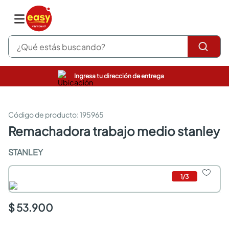
¿Qué estás buscando?
Ingresa tu dirección de entrega
pinturas
closet
cocinas integrales
:
195965
sanitarios
remachadora trabajo medio stanley
comedor
escritorio
STANLEY
pisos
armarios closet
1
/
3
comedores
neveras
$ 53.900