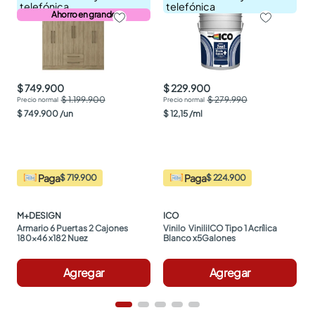
telefónica
telefónica
Ahorro en grande
$ 749.900
$ 229.900
$ 1.199.900
$ 279.990
$
749
.
900
/
un
$
12
,
15
/
ml
Paga
Paga
$ 719.900
$ 224.900
M+DESIGN
ICO
Armario 6 Puertas 2 Cajones 
Vinilo  ViniliICO Tipo 1 Acrílica 
180x46 x182 Nuez
Blanco x5Galones
Agregar
Agregar