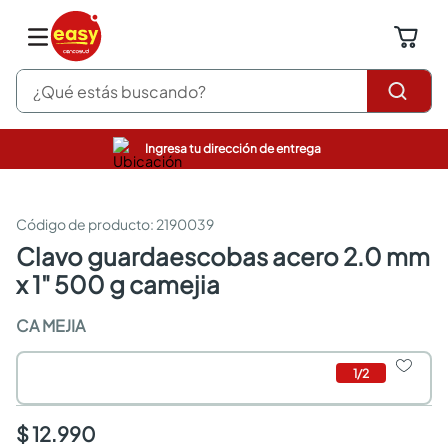
¿Qué estás buscando?
Ingresa tu dirección de entrega
pinturas
closet
cocinas integrales
:
2190039
sanitarios
clavo guardaescobas acero 2.0 mm
comedor
x 1" 500 g camejia
escritorio
pisos
CA MEJIA
armarios closet
comedores
neveras
1
/
2
$ 12.990