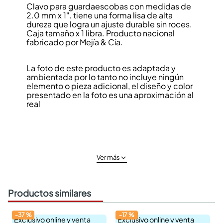
Clavo para guardaescobas con medidas de
2.0 mm x 1". tiene una forma lisa de alta
dureza que logra un ajuste durable sin roces.
Caja tamaño x 1 libra. Producto nacional
fabricado por Mejía & Cía.
La foto de este producto es adaptada y
ambientada por lo tanto no incluye ningún
elemento o pieza adicional, el diseño y color
presentado en la foto es una aproximación al
real
Ver más
Productos similares
-
37
%
-
17
%
Exclusivo online y venta
Exclusivo online y venta