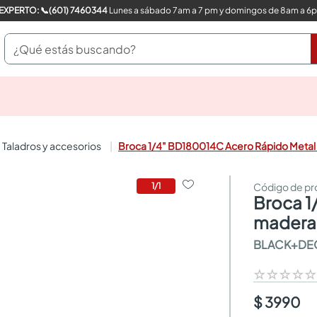
COMPRA CON UN EXPERTO: 📞(601) 7460344
Lunes a sábado 7am a 7 pm y domingos de 8am a 6
¿Qué estás buscando?
pinturas
closet
cocinas integrales
taladros y accesorios
Broca 1/4" BD180014C Acero Rápido Meta
sanitarios
comedor
escritorio
1
/
1
broca 1/4" bd180014c acero rápido metal
pisos
armarios closet
madera
comedores
BLACK+DE
neveras
☆
☆
☆
☆
$ 3990