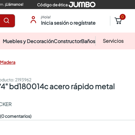
pm.
¡Llámanos!
Código de ética
0
¡Hola!
Inicia sesión o regístrate
Servicios
Muebles y Decoración
Constructor
Baños
l Madera
:
2193962
CKER
☆
(0 comentarios)