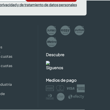
 privacidad y de tratamiento de datos personales
es
s
Descubre
s cuotas
s cuotas
Síguenos
Medios de pago
dustria
 de