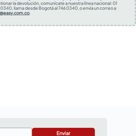
tionar la devolución, comunícate a nuestra línea nacional: 01
0340, llama desde Bogotá al 746 0340, o envía un correo a
s@easy.com.co
.
Enviar