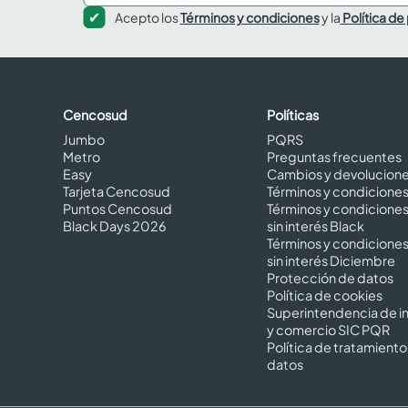
Acepto los
Términos y condiciones
y la
Política de
Cencosud
Políticas
Jumbo
PQRS
Metro
Preguntas frecuentes
Easy
Cambios y devolucion
Tarjeta Cencosud
Términos y condicione
Puntos Cencosud
Términos y condicione
Black Days 2026
sin interés Black
Términos y condicione
sin interés Diciembre
Protección de datos
Política de cookies
Superintendencia de in
y comercio SIC PQR
Política de tratamiento
datos