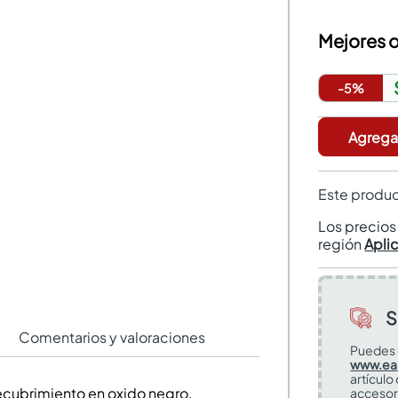
Mejores o
-
5
%
Agregar
Este produc
Los precio
región
Apli
S
Comentarios y valoraciones
Puedes 
www.ea
artículo
ecubrimiento en oxido negro.
accesor