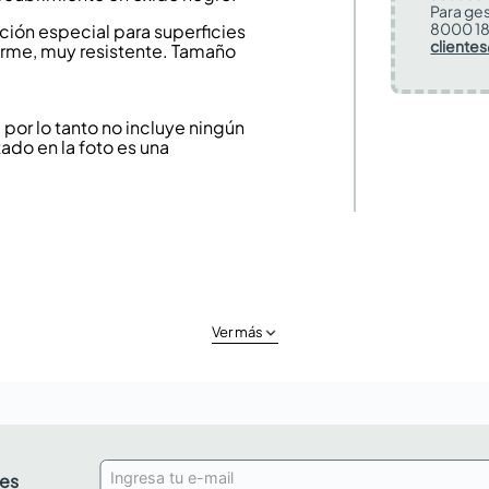
Para ges
8000 18
ión especial para superficies
cliente
firme, muy resistente. Tamaño
or lo tanto no incluye ningún
ado en la foto es una
Ver más
des