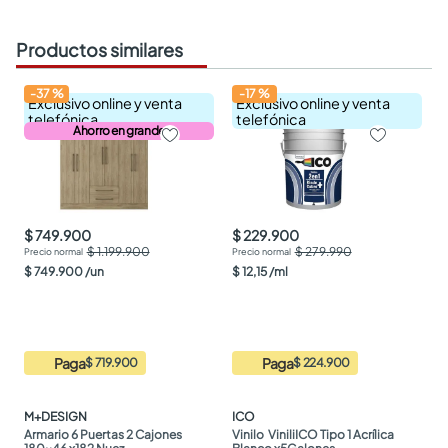
Productos similares
-
37
%
-
17
%
Exclusivo online y venta
Exclusivo online y venta
telefónica
telefónica
Ahorro en grande
$ 749.900
$ 229.900
$ 1.199.900
$ 279.990
$
749
.
900
/
un
$
12
,
15
/
ml
Paga
Paga
$ 719.900
$ 224.900
M+DESIGN
ICO
Armario 6 Puertas 2 Cajones 
Vinilo  ViniliICO Tipo 1 Acrílica 