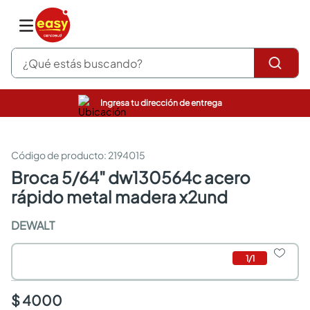
¿Qué estás buscando?
Ingresa tu dirección de entrega
pinturas
closet
cocinas integrales
:
2194015
sanitarios
broca 5/64" dw130564c acero
comedor
rápido metal madera x2und
escritorio
pisos
DEWALT
armarios closet
comedores
neveras
1
/
1
$ 4000