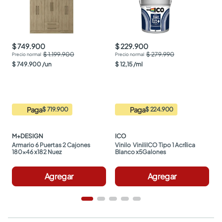
$ 749.900
$ 229.900
$ 1.199.900
$ 279.990
$
749
.
900
/
un
$
12
,
15
/
ml
Paga
Paga
$ 719.900
$ 224.900
M+DESIGN
ICO
Armario 6 Puertas 2 Cajones 
Vinilo  ViniliICO Tipo 1 Acrílica 
180x46 x182 Nuez
Blanco x5Galones
Agregar
Agregar