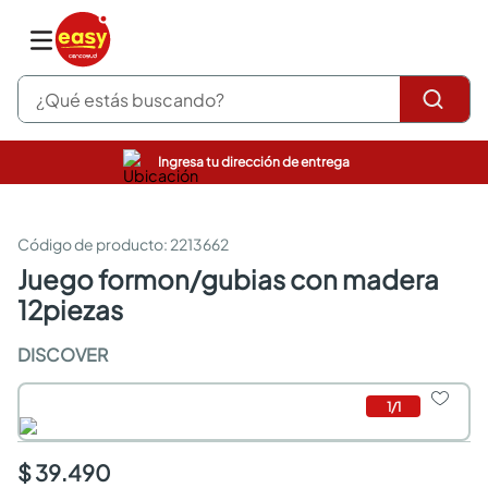
¿Qué estás buscando?
Ingresa tu dirección de entrega
pinturas
closet
cocinas integrales
:
2213662
sanitarios
juego formon/gubias con madera
comedor
12piezas
escritorio
pisos
DISCOVER
armarios closet
comedores
neveras
1
/
1
$ 39.490