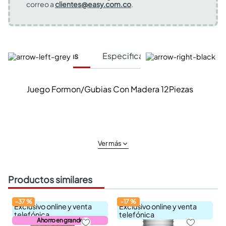
correo a
clientes@easy.com.co
.
Características
Especificaciones Técnicas
Juego Formon/Gubias Con Madera 12Piezas
Ver más
Productos similares
-
37
%
-
17
%
Exclusivo online y venta
Exclusivo online y venta
telefónica
telefónica
Ahorro en grande