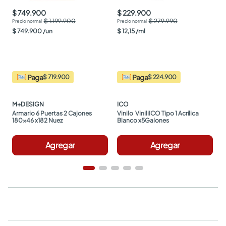
$ 749.900
$ 229.900
$ 1.199.900
$ 279.990
$
749
.
900
/
un
$
12
,
15
/
ml
Paga
Paga
$ 719.900
$ 224.900
M+DESIGN
ICO
Armario 6 Puertas 2 Cajones 
Vinilo  ViniliICO Tipo 1 Acrílica 
180x46 x182 Nuez
Blanco x5Galones
Agregar
Agregar