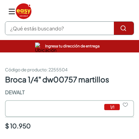
¿Qué estás buscando?
Ingresa tu dirección de entrega
pinturas
closet
cocinas integrales
:
2255504
sanitarios
broca 1/4" dw00757 martillos
comedor
escritorio
DEWALT
pisos
armarios closet
1
/
1
comedores
neveras
$ 10.950