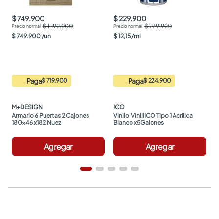
$ 749.900
$ 229.900
$ 1.199.900
$ 279.990
$
749
.
900
/
un
$
12
,
15
/
ml
Paga
Paga
$ 719.900
$ 224.900
M+DESIGN
ICO
Armario 6 Puertas 2 Cajones 
Vinilo  ViniliICO Tipo 1 Acrílica 
180x46 x182 Nuez
Blanco x5Galones
Agregar
Agregar