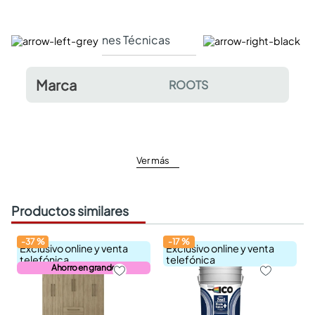
Especificaciones Técnicas
Comentarios y valor
Marca
ROOTS
Ver más
Productos similares
-
37
%
-
17
%
Exclusivo online y venta
Exclusivo online y venta
telefónica
telefónica
Ahorro en grande