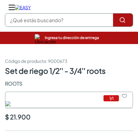
¿Qué estás buscando?
Ingresa tu dirección de entrega
pinturas
closet
cocinas integrales
:
9000673
sanitarios
set de riego 1/2'' - 3/4'' roots
comedor
escritorio
ROOTS
pisos
comedores
1
/
1
armarios closet
neveras
$ 21.900