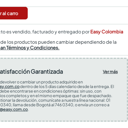
 al carro
to es vendido, facturado y entregado por
Easy Colombia
s de los productos pueden cambiar dependiendo de la
can Términos y Condiciones.
atisfacción Garantizada
Ver más
devolver o cambiar un producto adquirido en
sy.com.co
dentro de los 5 días calendario desde la entrega. El
 debe encontrarse en condiciones óptimas: sin uso, con
ios completos y en el mismo empaque que fue despachado.
tionar la devolución, comunícate a nuestra línea nacional: 01
0340, llama desde Bogotá al 746 0340, o envía un correo a
s@easy.com.co
.