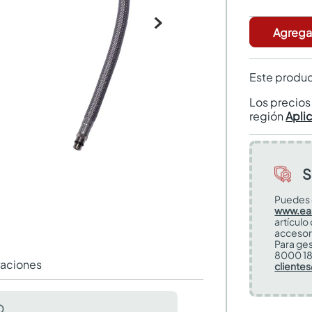
Agregar
Este produc
Los precio
región
Apli
S
Puedes 
www.ea
artículo
accesor
Para ges
8000 18
raciones
cliente
O