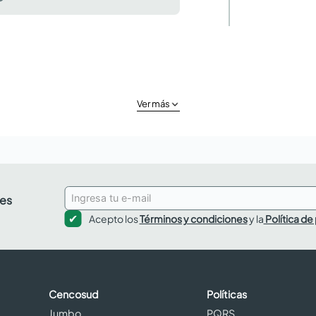
Ver más
des
Acepto los
Términos y condiciones
y la
Política de
Cencosud
Políticas
Jumbo
PQRS