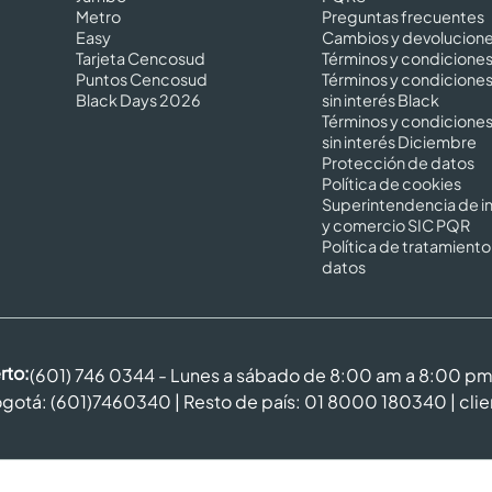
Metro
Preguntas frecuentes
Easy
Cambios y devolucion
Tarjeta Cencosud
Términos y condicione
Puntos Cencosud
Términos y condicione
Black Days 2026
sin interés Black
Términos y condicione
sin interés Diciembre
Protección de datos
Política de cookies
Superintendencia de in
y comercio SIC PQR
Política de tratamiento
datos
rto:
(601) 746 0344 - Lunes a sábado de 8:00 am a 8:00 p
gotá: (601)7460340 | Resto de país: 01 8000 180340 |
cli