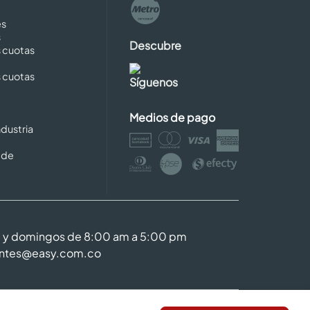
es
s
Descubre
s cuotas
s cuotas
Síguenos
Medios de pago
dustria
 de
m y domingos de 8:00 am a 5:00 pm
entes@easy.com.co