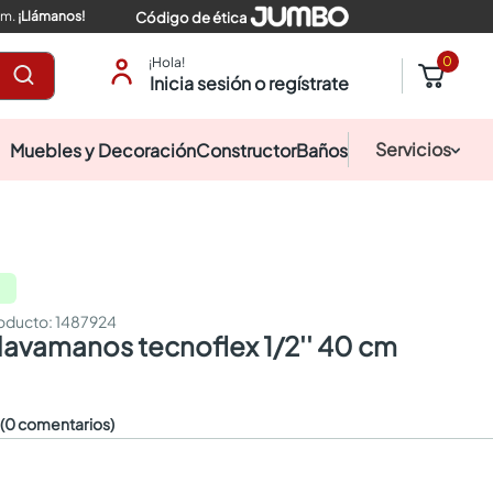
pm.
¡Llámanos!
Código de ética
0
¡Hola!
Inicia sesión o regístrate
Servicios
Muebles y Decoración
Constructor
Baños
:
1487924
 lavamanos tecnoflex 1/2'' 40 cm
☆
(0 comentarios)