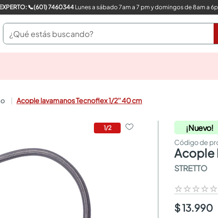
COMPRA CON UN EXPERTO: 📞(601) 7460344
Lunes a sábado 7am a 7 pm y domingos de 8am a 6
¿Qué estás buscando?
pinturas
closet
cocinas integrales
ño
Acople lavamanos Tecnoflex 1/2'' 40 cm
sanitarios
comedor
¡Nuevo!
escritorio
1
/
2
pisos
comedores
acople
armarios closet
STRETTO
neveras
☆
☆
☆
☆
$ 13.990