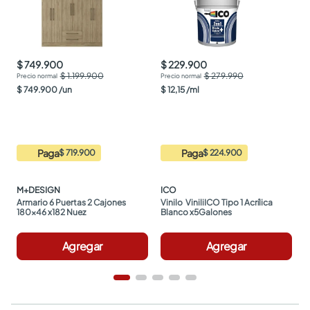
$ 749.900
$ 229.900
$ 1.199.900
$ 279.990
$
749
.
900
/
un
$
12
,
15
/
ml
Paga
Paga
$ 719.900
$ 224.900
M+DESIGN
ICO
Armario 6 Puertas 2 Cajones 
Vinilo  ViniliICO Tipo 1 Acrílica 
180x46 x182 Nuez
Blanco x5Galones
Agregar
Agregar