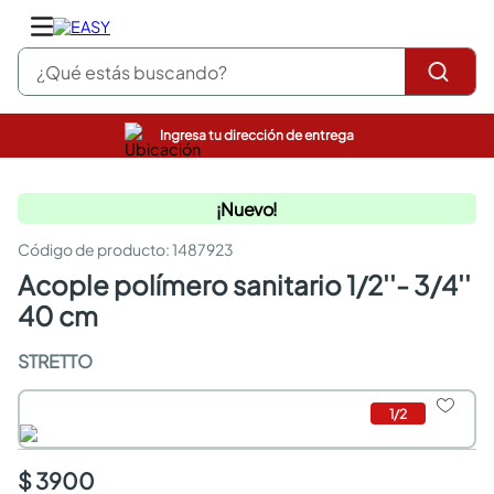
¿Qué estás buscando?
Ingresa tu dirección de entrega
pinturas
closet
¡Nuevo!
cocinas integrales
sanitarios
:
1487923
comedor
acople polímero sanitario 1/2''- 3/4''
escritorio
pisos
40 cm
armarios closet
comedores
STRETTO
neveras
1
/
2
$ 3900