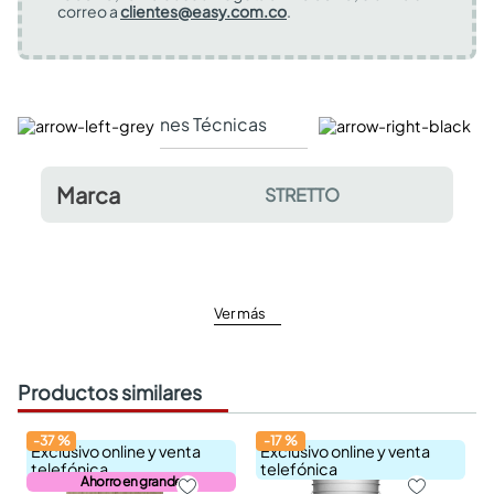
correo a
clientes@easy.com.co
.
Especificaciones Técnicas
Comentarios y valor
Marca
STRETTO
Ver más
Productos similares
-
37
%
-
17
%
Exclusivo online y venta
Exclusivo online y venta
telefónica
telefónica
Ahorro en grande