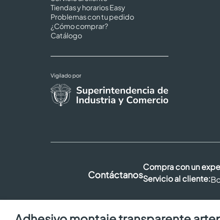
Tiendas y horarios Easy
Problemas con tu pedido
¿Cómo comprar?
Catálogo
Compra con un expe
Contáctanos
Servicio al cliente:
Bo
adhesivo montaje transparente arteplack 990 x750ml +