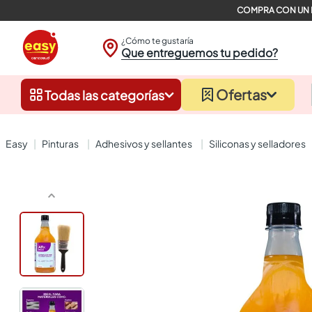
¿Cómo te gustaría
Que entreguemos tu pedido?
Ofertas
Todas las categorías
pinturas
adhesivos y sellantes
siliconas y selladores