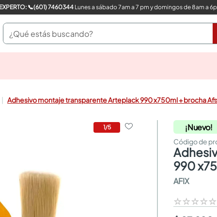
COMPRA CON UN EXPERTO: 📞(601) 7460344
Lunes a sábado 7am a 7 pm y domingos de 8am a 6
¿Qué estás buscando?
pinturas
closet
cocinas integrales
Adhesivo montaje transparente Arteplack 990 x750ml + brocha Afi
sanitarios
comedor
¡Nuevo!
escritorio
1
/
5
pisos
armarios closet
adhesivo montaje transparente arteplack
comedores
990 x75
neveras
AFIX
☆
☆
☆
☆