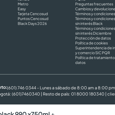
Metro
Preguntas frecuentes
Easy
Cambios y devolucion
Tarjeta Cencosud
Términos y condicione
Puntos Cencosud
Términos y condicione
Black Days 2026
sin interés Black
Términos y condicione
sin interés Diciembre
Protección de datos
Política de cookies
Superintendencia de in
y comercio SIC PQR
Política de tratamiento
datos
rto:
(601) 746 0344 - Lunes a sábado de 8:00 am a 8:00 p
gotá: (601)7460340 | Resto de país: 01 8000 180340 |
cli