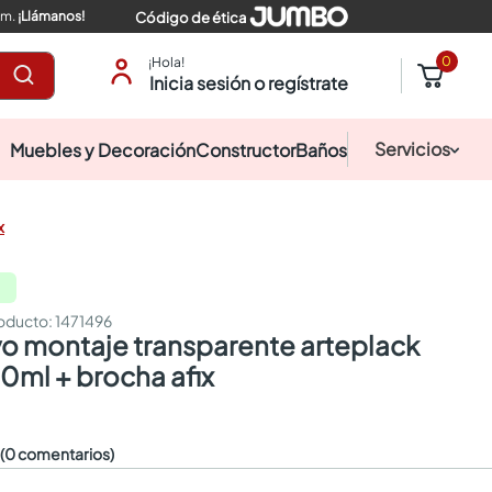
pm.
¡Llámanos!
Código de ética
0
¡Hola!
Inicia sesión o regístrate
Servicios
Muebles y Decoración
Constructor
Baños
x
:
1471496
0ml + brocha afix
☆
(0 comentarios)