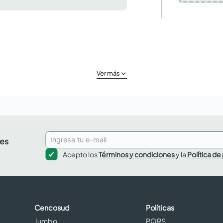
Ver más
des
Acepto los
Términos y condiciones
y la
Política de
Cencosud
Políticas
Jumbo
PQRS