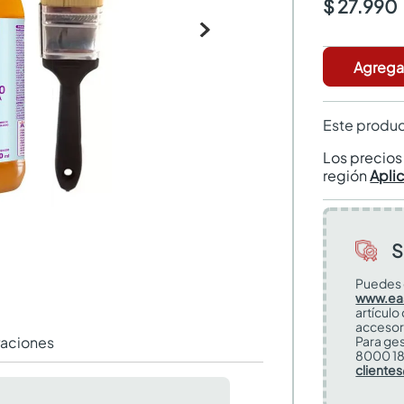
$ 27.990
Agregar
Este produc
Los precio
región
Apli
S
Puedes 
www.ea
artículo
accesor
raciones
Para ges
8000 18
cliente