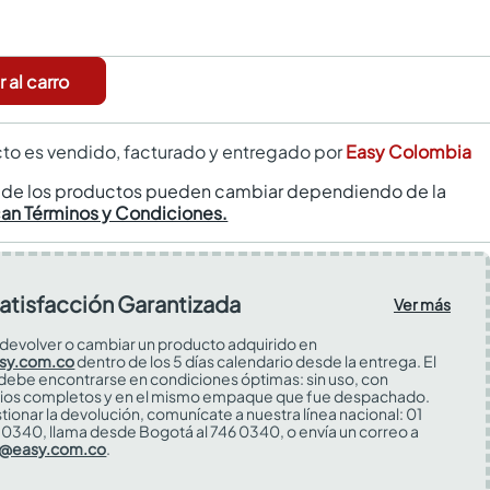
 al carro
to es vendido, facturado y entregado por
Easy Colombia
s de los productos pueden cambiar dependiendo de la
can Términos y Condiciones.
atisfacción Garantizada
Ver más
devolver o cambiar un producto adquirido en
sy.com.co
dentro de los 5 días calendario desde la entrega. El
 debe encontrarse en condiciones óptimas: sin uso, con
ios completos y en el mismo empaque que fue despachado.
tionar la devolución, comunícate a nuestra línea nacional: 01
0340, llama desde Bogotá al 746 0340, o envía un correo a
s@easy.com.co
.