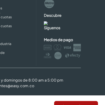
es
s
Descubre
s cuotas
s cuotas
Síguenos
Medios de pago
dustria
 de
m y domingos de 8:00 am a 5:00 pm
entes@easy.com.co