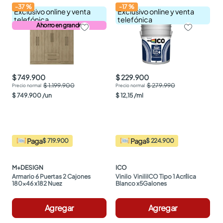
-
37
%
-
17
%
Exclusivo online y venta
Exclusivo online y venta
telefónica
telefónica
Ahorro en grande
$ 749.900
$ 229.900
$ 1.199.900
$ 279.990
$
749
.
900
/
un
$
12
,
15
/
ml
Paga
Paga
$ 719.900
$ 224.900
M+DESIGN
ICO
Armario 6 Puertas 2 Cajones 
Vinilo  ViniliICO Tipo 1 Acrílica 
180x46 x182 Nuez
Blanco x5Galones
Agregar
Agregar