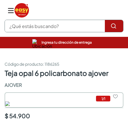
¿Qué estás buscando?
Ingresa tu dirección de entrega
pinturas
closet
cocinas integrales
:
1186265
sanitarios
teja opal 6 policarbonato ajover
comedor
escritorio
AJOVER
pisos
armarios closet
1
/
1
comedores
neveras
$ 54.900