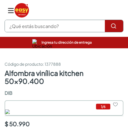
¿Qué estás buscando?
Ingresa tu dirección de entrega
pinturas
closet
cocinas integrales
:
1377888
sanitarios
alfombra vinílica kitchen
comedor
50x90.400
escritorio
pisos
DIB
comedores
armarios closet
neveras
1
/
6
$ 50.990