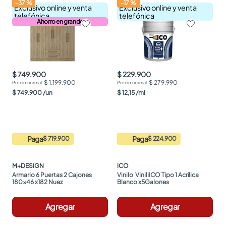
-
37
%
-
17
%
Exclusivo online y venta
Exclusivo online y venta
telefónica
telefónica
Ahorro en grande
$ 749.900
$ 229.900
$ 1.199.900
$ 279.990
$
749
.
900
/
un
$
12
,
15
/
ml
Paga
Paga
$ 719.900
$ 224.900
M+DESIGN
ICO
Armario 6 Puertas 2 Cajones 
Vinilo  ViniliICO Tipo 1 Acrílica 
180x46 x182 Nuez
Blanco x5Galones
Agregar
Agregar