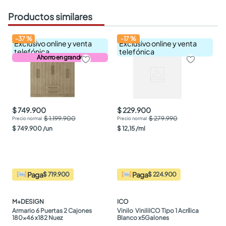
Productos similares
-
37
%
-
17
%
Exclusivo online y venta
Exclusivo online y venta
telefónica
telefónica
Ahorro en grande
$ 749.900
$ 229.900
$ 1.199.900
$ 279.990
$
749
.
900
/
un
$
12
,
15
/
ml
Paga
Paga
$ 719.900
$ 224.900
M+DESIGN
ICO
Armario 6 Puertas 2 Cajones 
Vinilo  ViniliICO Tipo 1 Acrílica 
180x46 x182 Nuez
Blanco x5Galones