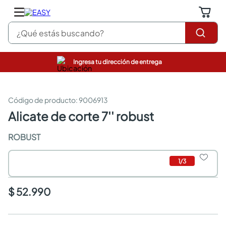
¿Qué estás buscando?
Ingresa tu dirección de entrega
pinturas
closet
cocinas integrales
:
9006913
sanitarios
alicate de corte 7'' robust
comedor
escritorio
ROBUST
pisos
armarios closet
1
/
3
comedores
neveras
$ 52.990