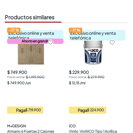
Productos similares
-
37
%
-
17
%
Exclusivo online y venta
Exclusivo online y venta
telefónica
telefónica
Ahorro en grande
$ 749.900
$ 229.900
$ 1.199.900
$ 279.990
$
749
.
900
/
un
$
12
,
15
/
ml
Paga
Paga
$ 719.900
$ 224.900
M+DESIGN
ICO
Armario 6 Puertas 2 Cajones 
Vinilo  ViniliICO Tipo 1 Acrílica 