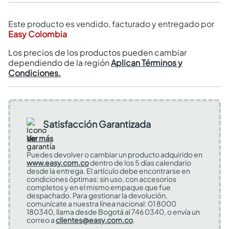
Este producto es vendido, facturado y entregado por
Easy Colombia
Los precios de los productos pueden cambiar
dependiendo de la región
Aplican Términos y
Condiciones.
Satisfacción Garantizada
Ver más
Puedes devolver o cambiar un producto adquirido en
www.easy.com.co
dentro de los 5 días calendario
desde la entrega. El artículo debe encontrarse en
condiciones óptimas: sin uso, con accesorios
completos y en el mismo empaque que fue
despachado. Para gestionar la devolución,
comunícate a nuestra línea nacional: 01 8000
180340, llama desde Bogotá al 746 0340, o envía un
correo a
clientes@easy.com.co
.