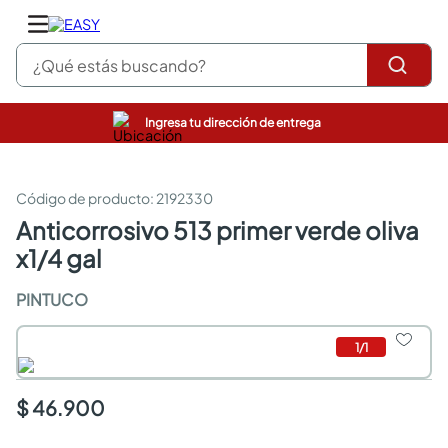
¿Qué estás buscando?
Ingresa tu dirección de entrega
closet
pinturas
cocinas integrales
:
2192330
sanitarios
anticorrosivo 513 primer verde oliva
comedor
x1/4 gal
escritorio
pisos
PINTUCO
comedores
armarios closet
neveras
1
/
1
$ 46.900