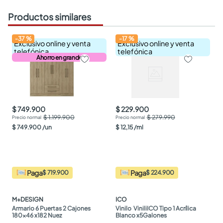
Productos similares
-
37
%
-
17
%
Exclusivo online y venta
Exclusivo online y venta
telefónica
telefónica
Ahorro en grande
$ 749.900
$ 229.900
$ 1.199.900
$ 279.990
$
749
.
900
/
un
$
12
,
15
/
ml
Paga
Paga
$ 719.900
$ 224.900
M+DESIGN
ICO
Armario 6 Puertas 2 Cajones 
Vinilo  ViniliICO Tipo 1 Acrílica 
180x46 x182 Nuez
Blanco x5Galones