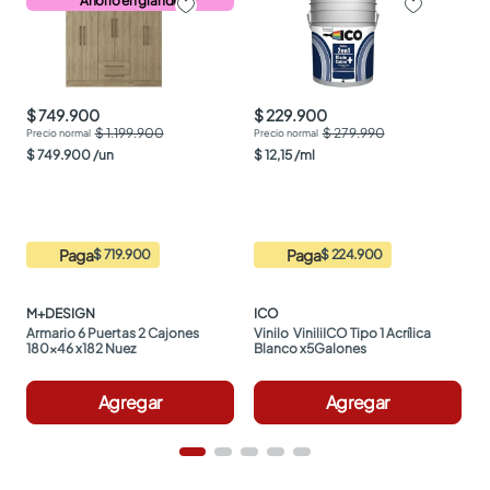
Ahorro en grande
$ 749.900
$ 229.900
$ 1.199.900
$ 279.990
$
749
.
900
/
un
$
12
,
15
/
ml
Paga
Paga
$ 719.900
$ 224.900
M+DESIGN
ICO
Armario 6 Puertas 2 Cajones 
Vinilo  ViniliICO Tipo 1 Acrílica 
180x46 x182 Nuez
Blanco x5Galones
Agregar
Agregar