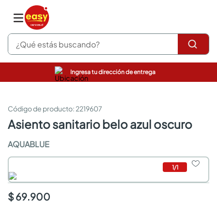
¿Qué estás buscando?
Ingresa tu dirección de entrega
pinturas
closet
cocinas integrales
:
2219607
sanitarios
asiento sanitario belo azul oscuro
comedor
escritorio
AQUABLUE
pisos
armarios closet
1
/
1
comedores
neveras
$ 69.900