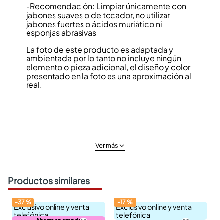
-Recomendación: Limpiar únicamente con
jabones suaves o de tocador, no utilizar
jabones fuertes o ácidos muriático ni
esponjas abrasivas
La foto de este producto es adaptada y
ambientada por lo tanto no incluye ningún
elemento o pieza adicional, el diseño y color
presentado en la foto es una aproximación al
real.
Ver más
Productos similares
-
37
%
-
17
%
Exclusivo online y venta
Exclusivo online y venta
telefónica
telefónica