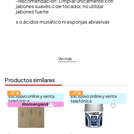
-Recomendación: Limpiar únicamente con
jabones suaves o de tocador, no utilizar
jabones fuerte
s o ácidos muriático ni esponjas abrasivas
Ver más
Productos similares
-
37
%
-
17
%
Exclusivo online y venta
Exclusivo online y venta
telefónica
telefónica
Ahorro en grande