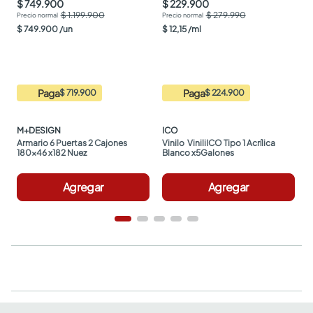
$ 749.900
$ 229.900
$ 1.199.900
$ 279.990
$
749
.
900
/
un
$
12
,
15
/
ml
Paga
Paga
$ 719.900
$ 224.900
M+DESIGN
ICO
Armario 6 Puertas 2 Cajones 
Vinilo  ViniliICO Tipo 1 Acrílica 
180x46 x182 Nuez
Blanco x5Galones
Agregar
Agregar