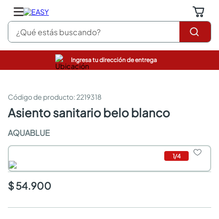
¿Qué estás buscando?
Ingresa tu dirección de entrega
pinturas
closet
cocinas integrales
:
2219318
sanitarios
asiento sanitario belo blanco
comedor
escritorio
AQUABLUE
pisos
armarios closet
1
/
4
comedores
neveras
$ 54.900