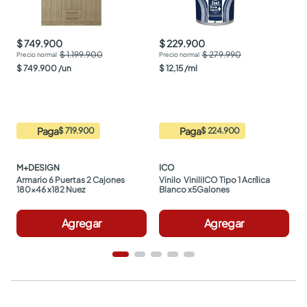
$ 749.900
$ 229.900
$ 1.199.900
$ 279.990
$
749
.
900
/
un
$
12
,
15
/
ml
Paga
Paga
$ 719.900
$ 224.900
M+DESIGN
ICO
Armario 6 Puertas 2 Cajones 
Vinilo  ViniliICO Tipo 1 Acrílica 
180x46 x182 Nuez
Blanco x5Galones
Agregar
Agregar