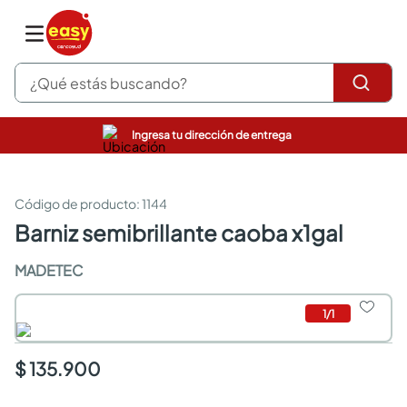
¿Qué estás buscando?
Ingresa tu dirección de entrega
pinturas
closet
cocinas integrales
:
1144
sanitarios
barniz semibrillante caoba x1gal
comedor
escritorio
MADETEC
pisos
armarios closet
1
/
1
comedores
neveras
$ 135.900