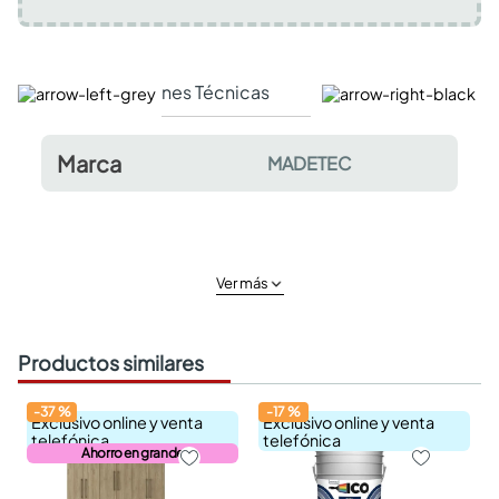
Especificaciones Técnicas
Comentarios y valor
Marca
MADETEC
Ver más
Productos similares
-
37
%
-
17
%
Exclusivo online y venta
Exclusivo online y venta
telefónica
telefónica
Ahorro en grande