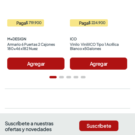
Paga
Paga
$ 719.900
$ 224.900
M+DESIGN
ICO
Armario 6 Puertas 2 Cajones 
Vinilo  ViniliICO Tipo 1 Acrílica 
180x46 x182 Nuez
Blanco x5Galones
Agregar
Agregar
Suscríbete a nuestras
Suscríbete
ofertas y novedades