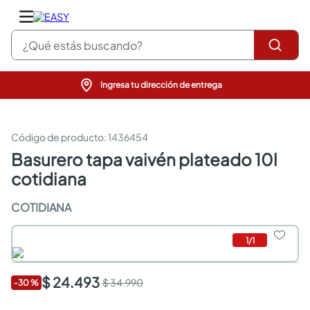
¿Qué estás buscando?
Ingresa tu dirección de entrega
pinturas
closet
cocinas integrales
:
1436454
sanitarios
basurero tapa vaivén plateado 10l
comedor
cotidiana
escritorio
pisos
COTIDIANA
comedores
armarios closet
neveras
1
/
1
$ 24.493
$ 34.990
-
30
%