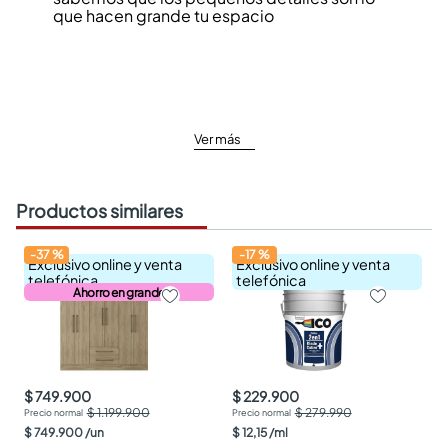
que hacen grande tu espacio
Ver más
Productos similares
-
37
%
-
17
%
Exclusivo online y venta
Exclusivo online y venta
telefónica
telefónica
Ahorro en grande
$ 749.900
$ 229.900
$ 1.199.900
$ 279.990
$
749
.
900
/
un
$
12
,
15
/
ml