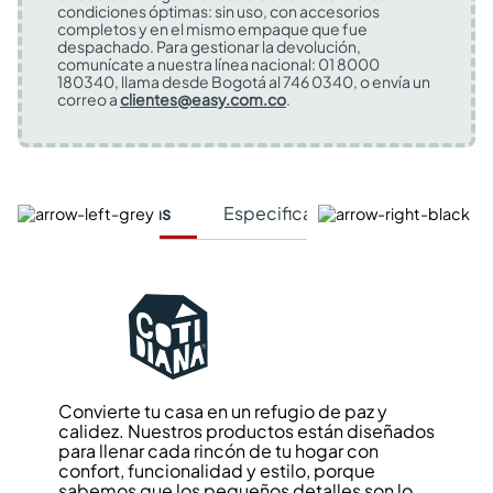
condiciones óptimas: sin uso, con accesorios
completos y en el mismo empaque que fue
despachado. Para gestionar la devolución,
comunícate a nuestra línea nacional: 01 8000
180340, llama desde Bogotá al 746 0340, o envía un
correo a
clientes@easy.com.co
.
Características
Especificaciones Técnicas
Convierte tu casa en un refugio de paz y
calidez. Nuestros productos están diseñados
para llenar cada rincón de tu hogar con
confort, funcionalidad y estilo, porque
sabemos que los pequeños detalles son lo