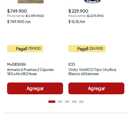
$ 749.900
$ 229.900
$ 1.199.900
$ 279.990
$
749
.
900
/
un
$
12
,
15
/
ml
Paga
Paga
$ 719.900
$ 224.900
M+DESIGN
ICO
Armario 6 Puertas 2 Cajones 
Vinilo  ViniliICO Tipo 1 Acrílica 
180x46 x182 Nuez
Blanco x5Galones
Agregar
Agregar