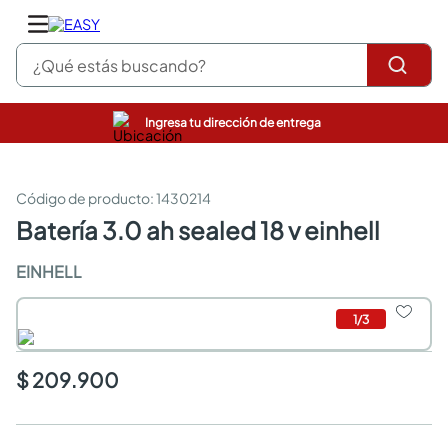
¿Qué estás buscando?
Ingresa tu dirección de entrega
pinturas
closet
cocinas integrales
:
1430214
sanitarios
batería 3.0 ah sealed 18 v einhell
comedor
escritorio
EINHELL
pisos
armarios closet
1
/
3
comedores
neveras
$ 209.900