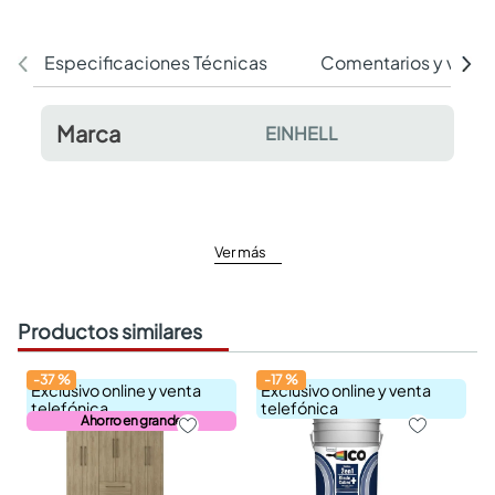
Especificaciones Técnicas
Comentarios y valor
Marca
EINHELL
Ver más
Productos similares
-
37
%
-
17
%
Exclusivo online y venta
Exclusivo online y venta
telefónica
telefónica
Ahorro en grande