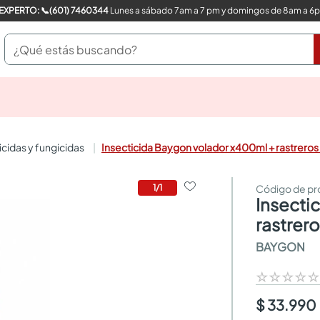
COMPRA CON UN EXPERTO: 📞(601) 7460344
Lunes a sábado 7am a 7 pm y domingos de 8am a 6
¿Qué estás buscando?
pinturas
closet
cocinas integrales
uicidas y fungicidas
Insecticida Baygon volador x400ml + rastrer
sanitarios
comedor
escritorio
1
/
1
insecticida baygon volador x400ml +
pisos
armarios closet
rastrer
comedores
BAYGON
neveras
☆
☆
☆
☆
$ 33.990