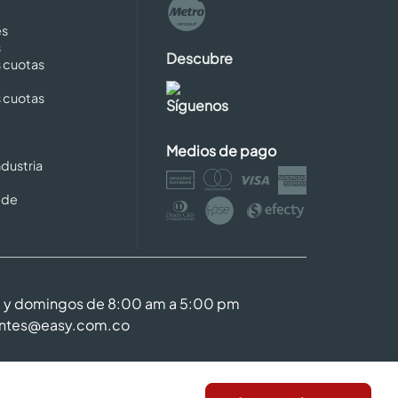
es
s
Descubre
s cuotas
s cuotas
Síguenos
Medios de pago
dustria
 de
m y domingos de 8:00 am a 5:00 pm
entes@easy.com.co