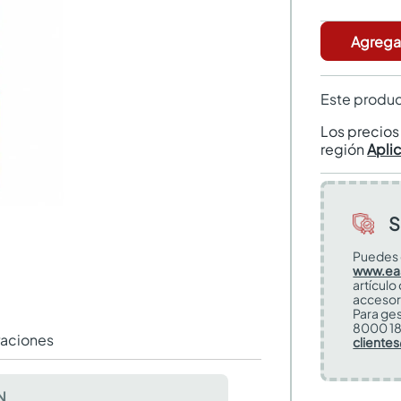
Agregar
Este produc
Los precio
región
Apli
S
Puedes 
www.ea
artículo
accesor
Para ges
8000 18
raciones
cliente
N