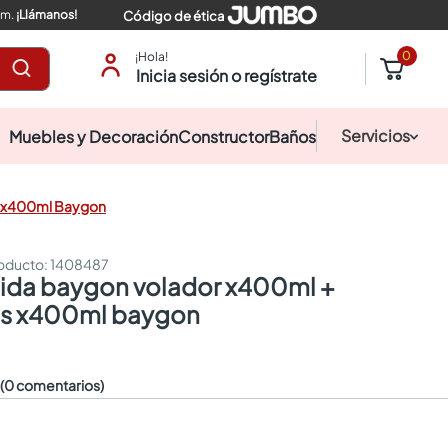
pm.
¡Llámanos!
Código de ética
0
¡Hola!
Inicia sesión o regístrate
Servicios
Muebles y Decoración
Constructor
Baños
os x400ml Baygon
:
1408487
os x400ml baygon
☆
(0 comentarios)