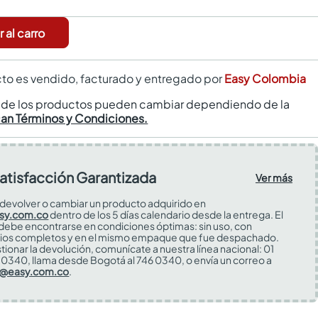
 al carro
to es vendido, facturado y entregado por
Easy Colombia
s de los productos pueden cambiar dependiendo de la
can Términos y Condiciones.
atisfacción Garantizada
Ver más
devolver o cambiar un producto adquirido en
sy.com.co
dentro de los 5 días calendario desde la entrega. El
 debe encontrarse en condiciones óptimas: sin uso, con
ios completos y en el mismo empaque que fue despachado.
tionar la devolución, comunícate a nuestra línea nacional: 01
0340, llama desde Bogotá al 746 0340, o envía un correo a
s@easy.com.co
.