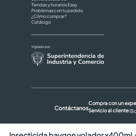
Tiendas y horarios Easy
Problemas con tu pedido
¿Cómo comprar?
Catálogo
Compra con un expe
Contáctanos
Servicio al cliente:
Bo
insecticida baygon volador x400ml + rastreros x400ml