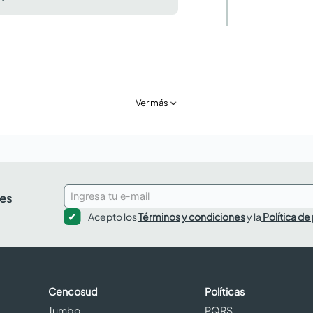
Ver más
des
Acepto los
Términos y condiciones
y la
Política de
Cencosud
Políticas
Jumbo
PQRS