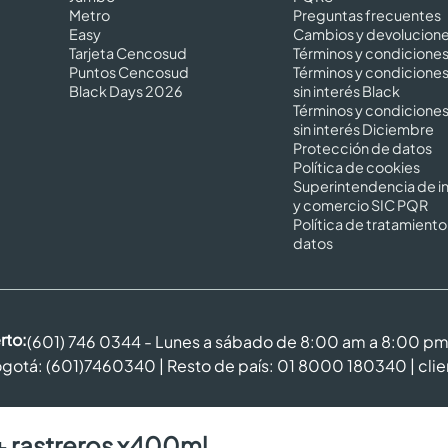
Metro
Preguntas frecuentes
Easy
Cambios y devolucion
Tarjeta Cencosud
Términos y condicione
Puntos Cencosud
Términos y condicione
Black Days 2026
sin interés Black
Términos y condicione
sin interés Diciembre
Protección de datos
Política de cookies
Superintendencia de in
y comercio SIC PQR
Política de tratamiento
datos
rto:
(601) 746 0344 - Lunes a sábado de 8:00 am a 8:00 p
gotá: (601)7460340 | Resto de país: 01 8000 180340 |
cli