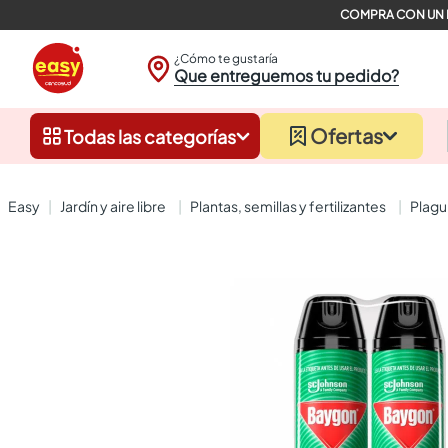
¿Cómo te gustaría
Que entreguemos tu pedido?
Ofertas
Todas las categorías
jardín y aire libre
plantas, semillas y fertilizantes
plag