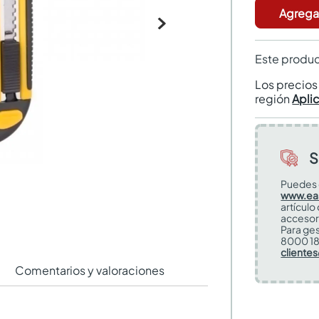
Agregar
Este produc
Los precio
región
Apli
S
Puedes 
www.ea
artículo
accesor
Para ges
8000 18
cliente
Comentarios y valoraciones