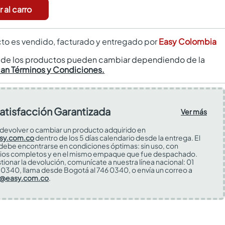
 al carro
to es vendido, facturado y entregado por
Easy Colombia
s de los productos pueden cambiar dependiendo de la
can Términos y Condiciones.
atisfacción Garantizada
Ver más
devolver o cambiar un producto adquirido en
sy.com.co
dentro de los 5 días calendario desde la entrega. El
 debe encontrarse en condiciones óptimas: sin uso, con
ios completos y en el mismo empaque que fue despachado.
tionar la devolución, comunícate a nuestra línea nacional: 01
0340, llama desde Bogotá al 746 0340, o envía un correo a
s@easy.com.co
.