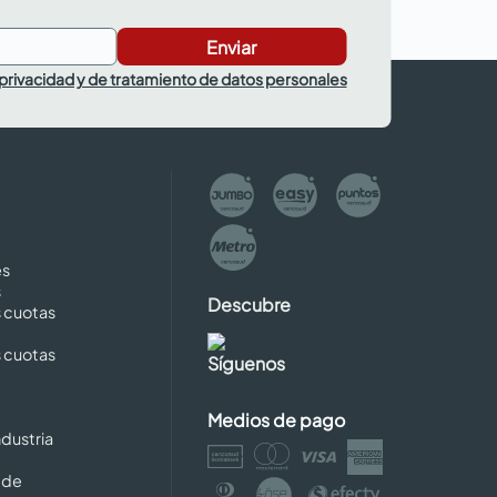
Enviar
 privacidad y de tratamiento de datos personales
es
s
Descubre
s cuotas
s cuotas
Síguenos
Medios de pago
dustria
 de