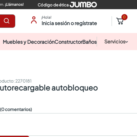
pm.
¡Llámanos!
Código de ética
0
¡Hola!
Inicia sesión o regístrate
Servicios
Muebles y Decoración
Constructor
Baños
:
2270181
í autorecargable autobloqueo
☆
(0 comentarios)