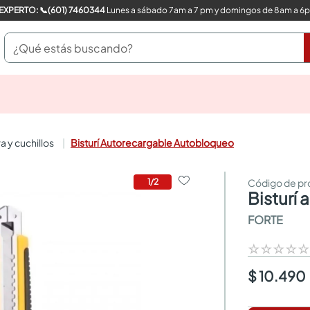
COMPRA CON UN EXPERTO: 📞(601) 7460344
Lunes a sábado 7am a 7 pm y domingos de 8am a 6
¿Qué estás buscando?
pinturas
closet
cocinas integrales
ra y cuchillos
Bisturí Autorecargable Autobloqueo
sanitarios
comedor
escritorio
1
/
2
bistur
pisos
armarios closet
FORTE
comedores
neveras
☆
☆
☆
☆
$ 10.490