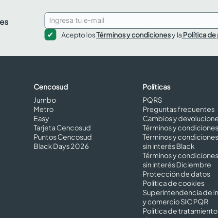
des
Acepto los
Términos y condiciones
y la
Política de
Cencosud
Políticas
Jumbo
PQRS
Metro
Preguntas frecuentes
Easy
Cambios y devolucion
Tarjeta Cencosud
Términos y condicione
Puntos Cencosud
Términos y condicione
Black Days 2026
sin interés Black
Términos y condicione
sin interés Diciembre
Protección de datos
Política de cookies
Superintendencia de in
y comercio SIC PQR
Política de tratamiento