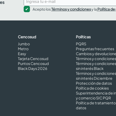
des
Acepto los
Términos y condiciones
y la
Política de
Cencosud
Políticas
Jumbo
PQRS
Metro
Preguntas frecuentes
Easy
Cambios y devolucion
Tarjeta Cencosud
Términos y condicione
Puntos Cencosud
Términos y condicione
Black Days 2026
sin interés Black
Términos y condicione
sin interés Diciembre
Protección de datos
Política de cookies
Superintendencia de in
y comercio SIC PQR
Política de tratamiento
datos