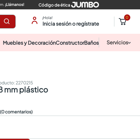
pm.
¡Llámanos!
Código de ética
0
¡Hola!
Inicia sesión o regístrate
Servicios
Muebles y Decoración
Constructor
Baños
:
2270215
 18 mm plástico
☆
(0 comentarios)