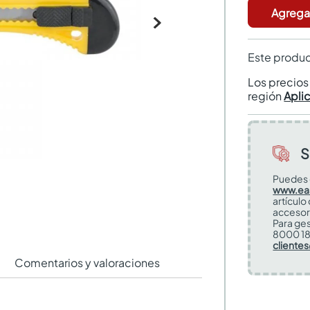
Agregar
Este produc
Los precio
región
Apli
S
Puedes 
www.ea
artículo
accesor
Para ges
8000 18
cliente
Comentarios y valoraciones