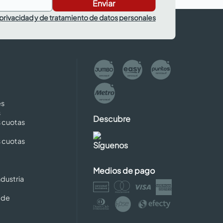
Enviar
 privacidad y de tratamiento de datos personales
es
s
Descubre
s cuotas
s cuotas
Síguenos
Medios de pago
dustria
 de