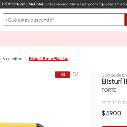
COMPRA CON UN EXPERTO: 📞(601) 7460344
Lunes a sábado 7am a 7 pm y domingos de 8am a 6
¿Qué estás buscando?
pinturas
closet
cocinas integrales
ra y cuchillos
Bisturí 18 mm Plástico
sanitarios
comedor
escritorio
1
/
2
bisturí
pisos
armarios closet
FORTE
comedores
neveras
☆
☆
☆
☆
$ 5900