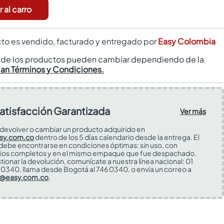
 al carro
to es vendido, facturado y entregado por
Easy Colombia
s de los productos pueden cambiar dependiendo de la
can Términos y Condiciones.
atisfacción Garantizada
Ver más
devolver o cambiar un producto adquirido en
sy.com.co
dentro de los 5 días calendario desde la entrega. El
 debe encontrarse en condiciones óptimas: sin uso, con
ios completos y en el mismo empaque que fue despachado.
tionar la devolución, comunícate a nuestra línea nacional: 01
0340, llama desde Bogotá al 746 0340, o envía un correo a
s@easy.com.co
.