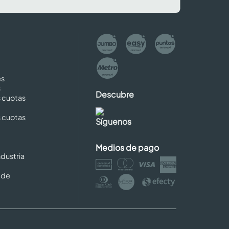
es
s
Descubre
s cuotas
s cuotas
Síguenos
Medios de pago
dustria
 de