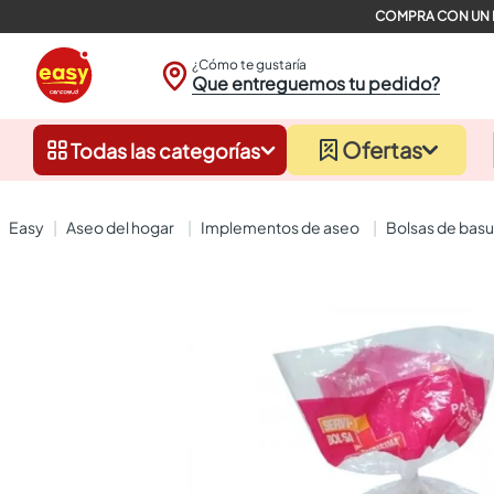
¿Cómo te gustaría
Que entreguemos tu pedido?
Ofertas
Todas las categorías
aseo del hogar
implementos de aseo
bolsas de bas