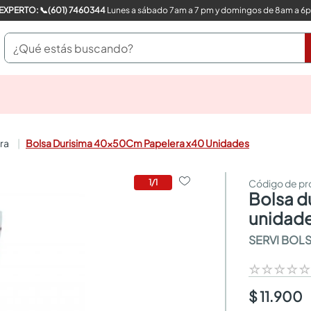
COMPRA CON UN EXPERTO: 📞(601) 7460344
Lunes a sábado 7am a 7 pm y domingos de 8am a 6
¿Qué estás buscando?
pinturas
closet
cocinas integrales
ura
Bolsa Durisima 40x50Cm Papelera x40 Unidades
sanitarios
comedor
escritorio
1
/
1
bolsa durisima 40x50cm papelera x40
pisos
armarios closet
unidad
comedores
SERVI BOL
neveras
☆
☆
☆
☆
$ 11.900