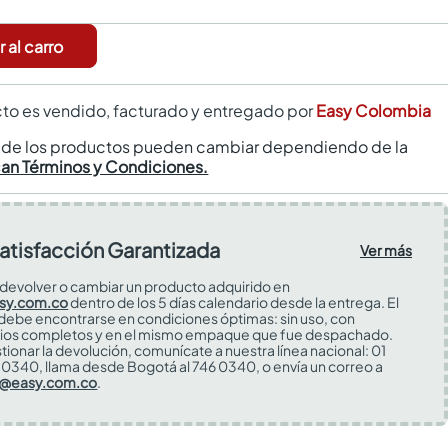
 al carro
to es vendido, facturado y entregado por
Easy Colombia
s de los productos pueden cambiar dependiendo de la
can Términos y Condiciones.
atisfacción Garantizada
Ver más
devolver o cambiar un producto adquirido en
sy.com.co
dentro de los 5 días calendario desde la entrega. El
 debe encontrarse en condiciones óptimas: sin uso, con
ios completos y en el mismo empaque que fue despachado.
tionar la devolución, comunícate a nuestra línea nacional: 01
0340, llama desde Bogotá al 746 0340, o envía un correo a
s@easy.com.co
.