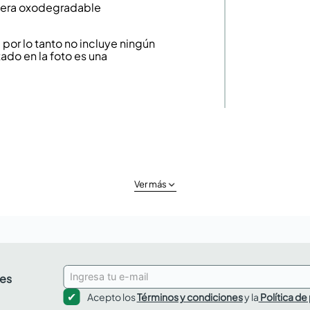
lera oxodegradable
or lo tanto no incluye ningún
ado en la foto es una
Ver más
des
Acepto los
Términos y condiciones
y la
Política de