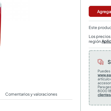
Agregar
Este produc
Los precio
región
Apli
S
Puedes 
www.ea
artículo
accesor
Para ges
8000 18
Comentarios y valoraciones
cliente