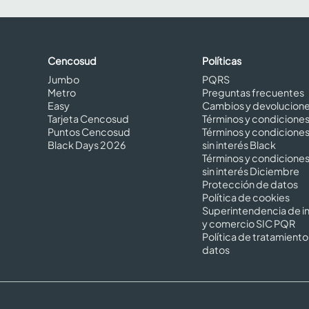
Cencosud
Políticas
Jumbo
PQRS
Metro
Preguntas frecuentes
Easy
Cambios y devolucion
Tarjeta Cencosud
Términos y condicione
Puntos Cencosud
Términos y condicione
Black Days 2026
sin interés Black
Términos y condicione
sin interés Diciembre
Protección de datos
Política de cookies
Superintendencia de in
y comercio SIC PQR
Política de tratamiento
datos