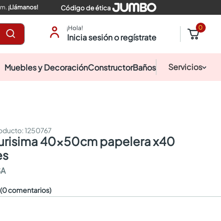
pm.
¡Llámanos!
Código de ética
0
¡Hola!
Inicia sesión o regístrate
Servicios
Muebles y Decoración
Constructor
Baños
:
1250767
es
SA
☆
(0 comentarios)