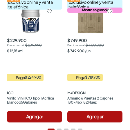
Exclusivo online y venta
Exclusivo online y venta
telefónica
telefónica
Ahorro en grande
$ 229.900
$ 749.900
$ 279.990
$ 1.199.900
$
12
,
15
/
ml
$
749
.
900
/
un
Paga
Paga
$ 224.900
$ 719.900
ICO
M+DESIGN
Vinilo  ViniliICO Tipo 1 Acrílica 
Armario 6 Puertas 2 Cajones 
Blanco x5Galones
180x46 x182 Nuez
Agregar
Agregar