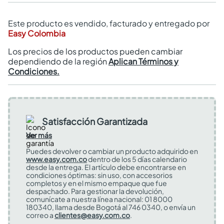
Este producto es vendido, facturado y entregado por
Easy Colombia
Los precios de los productos pueden cambiar
dependiendo de la región
Aplican Términos y
Condiciones.
Satisfacción Garantizada
Ver más
Puedes devolver o cambiar un producto adquirido en
www.easy.com.co
dentro de los 5 días calendario
desde la entrega. El artículo debe encontrarse en
condiciones óptimas: sin uso, con accesorios
completos y en el mismo empaque que fue
despachado. Para gestionar la devolución,
comunícate a nuestra línea nacional: 01 8000
180340, llama desde Bogotá al 746 0340, o envía un
correo a
clientes@easy.com.co
.