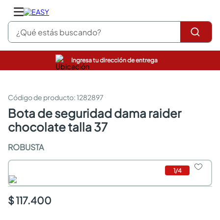
¿Qué estás buscando?
Ingresa tu dirección de entrega
pinturas
closet
cocinas integrales
:
1282897
sanitarios
bota de seguridad dama raider
comedor
chocolate talla 37
escritorio
pisos
ROBUSTA
armarios closet
comedores
neveras
1
/
4
$ 117.400