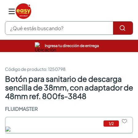
¿Qué estás buscando?
Ingresa tu dirección de entrega
pinturas
closet
cocinas integrales
:
1250798
sanitarios
botón para sanitario de descarga
comedor
sencilla de 38mm, con adaptador de
escritorio
pisos
48mm ref. 800fs-3848
armarios closet
comedores
FLUIDMASTER
neveras
1
/
2