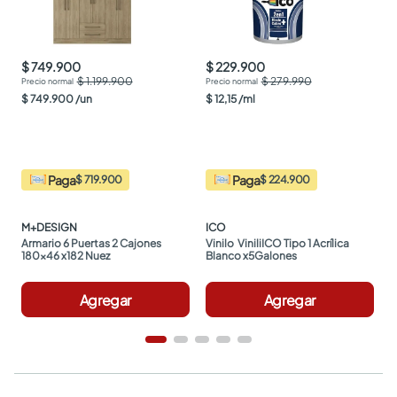
$ 749.900
$ 229.900
$ 1.199.900
$ 279.990
$
749
.
900
/
un
$
12
,
15
/
ml
Paga
Paga
$ 719.900
$ 224.900
M+DESIGN
ICO
Armario 6 Puertas 2 Cajones 
Vinilo  ViniliICO Tipo 1 Acrílica 
180x46 x182 Nuez
Blanco x5Galones
Agregar
Agregar