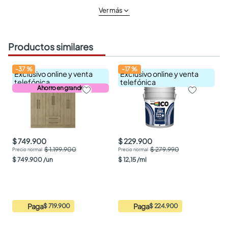
Ver más
Productos similares
-
37
%
-
17
%
Exclusivo online y venta
Exclusivo online y venta
telefónica
telefónica
Ahorro en grande
$ 749.900
$ 229.900
$ 1.199.900
$ 279.990
$
749
.
900
/
un
$
12
,
15
/
ml
Paga
Paga
$ 719.900
$ 224.900