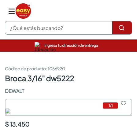
¿Qué estás buscando?
Ingresa tu dirección de entrega
pinturas
closet
cocinas integrales
:
1066920
sanitarios
broca 3/16" dw5222
comedor
escritorio
DEWALT
pisos
armarios closet
1
/
1
comedores
neveras
$ 13.450