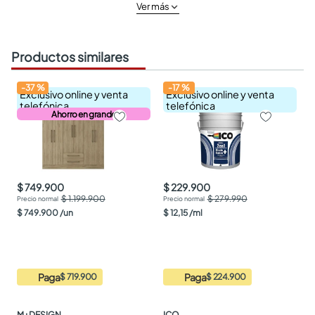
Ver más
Productos similares
-
37
%
-
17
%
Exclusivo online y venta
Exclusivo online y venta
telefónica
telefónica
Ahorro en grande
$ 749.900
$ 229.900
$ 1.199.900
$ 279.990
$
749
.
900
/
un
$
12
,
15
/
ml
Paga
Paga
$ 719.900
$ 224.900
M+DESIGN
ICO