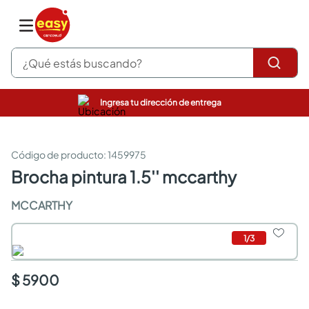
¿Qué estás buscando?
Ingresa tu dirección de entrega
pinturas
closet
cocinas integrales
:
1459975
sanitarios
brocha pintura 1.5'' mccarthy
comedor
escritorio
MCCARTHY
pisos
comedores
1
/
3
armarios closet
neveras
$ 5900