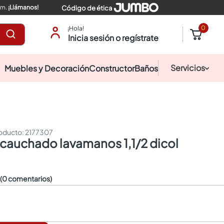
pm.
¡Llámanos!
Código de ética
0
¡Hola!
Inicia sesión o regístrate
Servicios
Muebles y Decoración
Constructor
Baños
:
2177307
n cauchado lavamanos 1,1/2 dicol
☆
(0 comentarios)