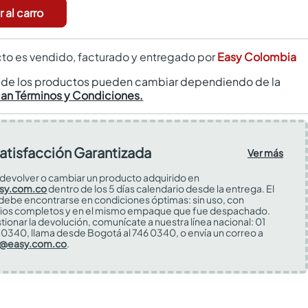
 al carro
to es vendido, facturado y entregado por
Easy Colombia
s de los productos pueden cambiar dependiendo de la
can Términos y Condiciones.
atisfacción Garantizada
Ver más
devolver o cambiar un producto adquirido en
sy.com.co
dentro de los 5 días calendario desde la entrega. El
 debe encontrarse en condiciones óptimas: sin uso, con
ios completos y en el mismo empaque que fue despachado.
tionar la devolución, comunícate a nuestra línea nacional: 01
0340, llama desde Bogotá al 746 0340, o envía un correo a
s@easy.com.co
.