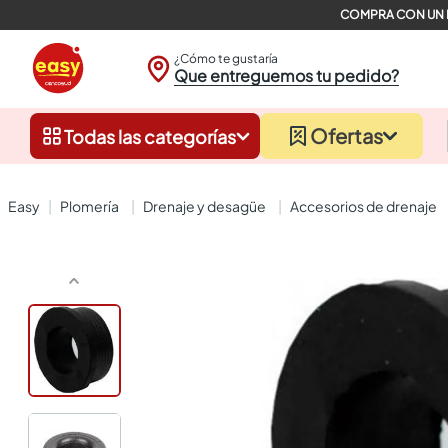
¿Cómo te gustaría
Que entreguemos tu pedido?
Ofertas
Todas las categorías
plomería
drenaje y desagüe
accesorios de drenaje