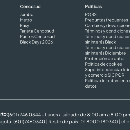
Cencosud
Políticas
Jumbo
PQRS
Metro
Preguntas frecuentes
Easy
Cambios y devolucion
Tarjeta Cencosud
Términos y condicione
Puntos Cencosud
Términos y condicione
Black Days 2026
sin interés Black
Términos y condicione
sin interés Diciembre
Protección de datos
Política de cookies
Superintendencia de in
y comercio SIC PQR
Política de tratamiento
datos
rto:
(601) 746 0344 - Lunes a sábado de 8:00 am a 8:00 p
gotá: (601)7460340 | Resto de país: 01 8000 180340 |
cli