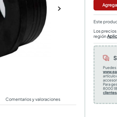
Agregar
Este produc
Los precio
región
Apli
S
Puedes 
www.ea
artículo
accesor
Para ges
8000 18
cliente
Comentarios y valoraciones