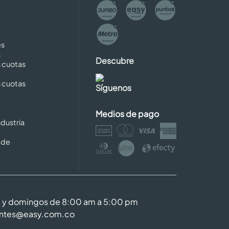
es
s
Descubre
s cuotas
s cuotas
Síguenos
Medios de pago
dustria
 de
m y domingos de 8:00 am a 5:00 pm
entes@easy.com.co