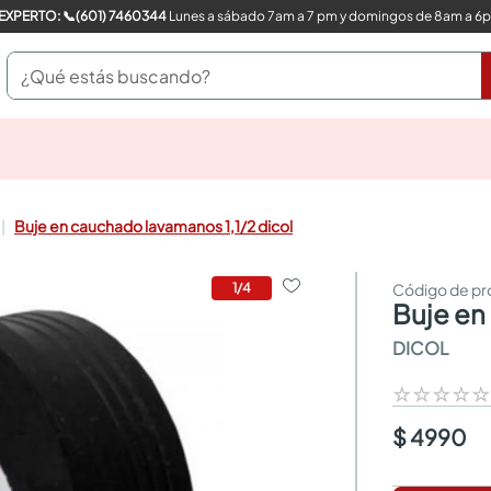
COMPRA CON UN EXPERTO: 📞(601) 7460344
Lunes a sábado 7am a 7 pm y domingos de 8am a 6
¿Qué estás buscando?
pinturas
closet
cocinas integrales
Buje en cauchado lavamanos 1,1/2 dicol
sanitarios
comedor
escritorio
1
/
4
buje e
pisos
comedores
DICOL
armarios closet
neveras
☆
☆
☆
☆
$ 4990