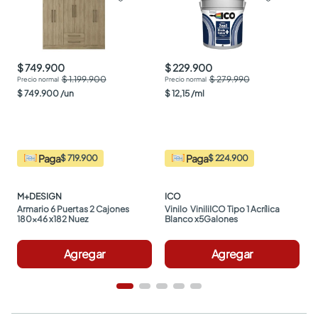
$ 749.900
$ 229.900
$ 1.199.900
$ 279.990
$
749
.
900
/
un
$
12
,
15
/
ml
Paga
Paga
$ 719.900
$ 224.900
M+DESIGN
ICO
Armario 6 Puertas 2 Cajones 
Vinilo  ViniliICO Tipo 1 Acrílica 
180x46 x182 Nuez
Blanco x5Galones
Agregar
Agregar