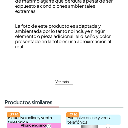
de máximo agarre que perdura a pesar de ser
expuesto a condiciones ambientales
extremas.
La foto de este producto es adaptada y
ambientada por lo tanto no incluye ningún
elemento o pieza adicional, el diseño y color
presentado en la foto es una aproximación al
real
Ver más
Productos similares
-
37
%
-
17
%
Exclusivo online y venta
Exclusivo online y venta
telefónica
telefónica
Ahorro en grande