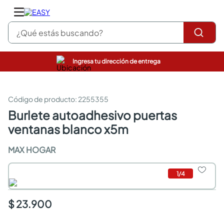
¿Qué estás buscando?
Ingresa tu dirección de entrega
pinturas
closet
cocinas integrales
:
2255355
sanitarios
burlete autoadhesivo puertas
comedor
ventanas blanco x5m
escritorio
pisos
MAX HOGAR
armarios closet
comedores
neveras
1
/
4
$ 23.900