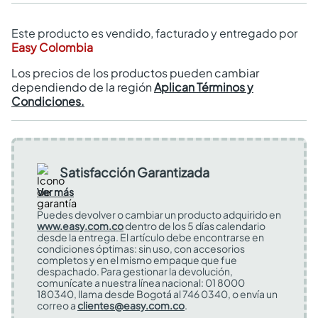
Este producto es vendido, facturado y entregado por
Easy Colombia
Los precios de los productos pueden cambiar
dependiendo de la región
Aplican Términos y
Condiciones.
Satisfacción Garantizada
Ver más
Puedes devolver o cambiar un producto adquirido en
www.easy.com.co
dentro de los 5 días calendario
desde la entrega. El artículo debe encontrarse en
condiciones óptimas: sin uso, con accesorios
completos y en el mismo empaque que fue
despachado. Para gestionar la devolución,
comunícate a nuestra línea nacional: 01 8000
180340, llama desde Bogotá al 746 0340, o envía un
correo a
clientes@easy.com.co
.