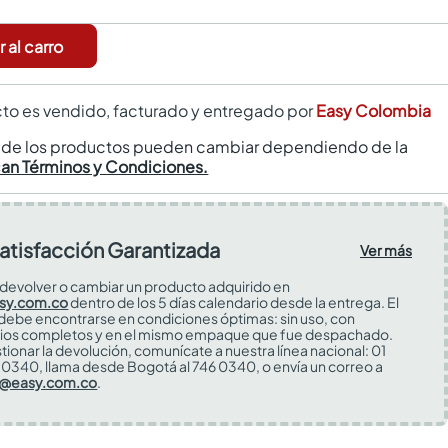
 al carro
to es vendido, facturado y entregado por
Easy Colombia
s de los productos pueden cambiar dependiendo de la
can Términos y Condiciones.
atisfacción Garantizada
Ver más
devolver o cambiar un producto adquirido en
sy.com.co
dentro de los 5 días calendario desde la entrega. El
 debe encontrarse en condiciones óptimas: sin uso, con
ios completos y en el mismo empaque que fue despachado.
tionar la devolución, comunícate a nuestra línea nacional: 01
0340, llama desde Bogotá al 746 0340, o envía un correo a
s@easy.com.co
.