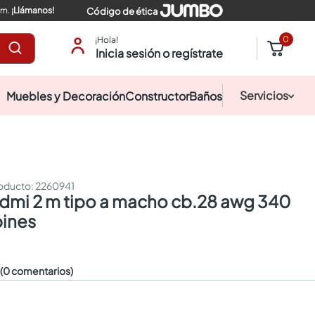
pm.
¡Llámanos!
Código de ética
0
¡Hola!
Inicia sesión o regístrate
Servicios
Muebles y Decoración
Constructor
Baños
:
2260941
pines
☆
(0 comentarios)