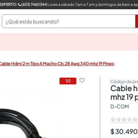
COMPRA CON UN EXPERTO: 📞(601) 7460344
Lunes a sábado 7am a 7 pm y domingos de 8am a 6
¿Qué estás buscando?
pinturas
closet
cocinas integrales
Cable Hdmi 2 m Tipo A Macho Cb.28 Awg 340 mhz 19 Pines
sanitarios
comedor
escritorio
1
/
2
cable hdmi 2 m tipo a macho cb.28 awg 340
pisos
armarios closet
mhz 19 
comedores
D-COM
neveras
☆
☆
☆
☆
$ 30.490