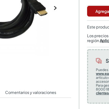
Agregar
Este produc
Los precio
región
Apli
S
Puedes 
www.ea
artículo
accesor
Para ges
8000 18
Comentarios y valoraciones
cliente