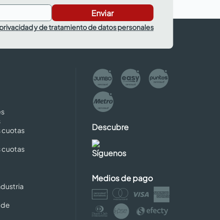
Enviar
 privacidad y de tratamiento de datos personales
es
s
Descubre
s cuotas
s cuotas
Síguenos
Medios de pago
dustria
 de