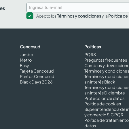
des
Acepto los
Términos y condiciones
y la
Política de
Cencosud
Políticas
Jumbo
PQRS
Metro
Preguntas frecuentes
Easy
Cambios y devolucion
Tarjeta Cencosud
Términos y condicione
Puntos Cencosud
Términos y condicione
Black Days 2026
sin interés Black
Términos y condicione
sin interés Diciembre
Protección de datos
Política de cookies
Superintendencia de in
y comercio SIC PQR
Política de tratamiento
datos