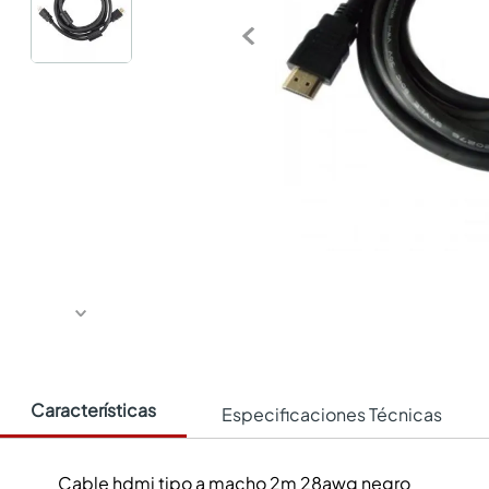
Características
Especificaciones Técnicas
Cable hdmi tipo a macho 2m 28awg negro