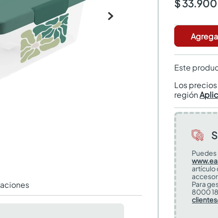
$ 33.900
Agregar
Este produc
Los precio
región
Apli
S
Puedes 
www.ea
artículo
accesor
raciones
Para ges
8000 18
cliente