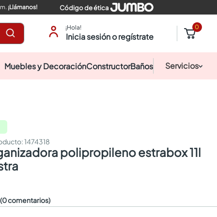
pm.
¡Llámanos!
Código de ética
0
¡Hola!
Inicia sesión o regístrate
Servicios
Muebles y Decoración
Constructor
Baños
:
1474318
stra
☆
(0 comentarios)