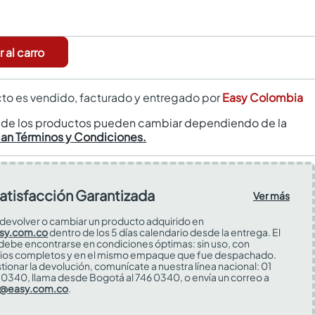
 al carro
to es vendido, facturado y entregado por
Easy Colombia
s de los productos pueden cambiar dependiendo de la
can Términos y Condiciones.
atisfacción Garantizada
Ver más
devolver o cambiar un producto adquirido en
sy.com.co
dentro de los 5 días calendario desde la entrega. El
 debe encontrarse en condiciones óptimas: sin uso, con
ios completos y en el mismo empaque que fue despachado.
tionar la devolución, comunícate a nuestra línea nacional: 01
0340, llama desde Bogotá al 746 0340, o envía un correo a
s@easy.com.co
.