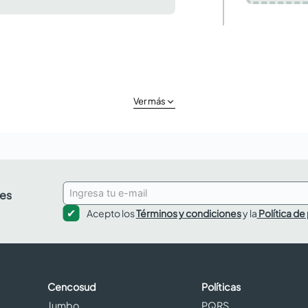
Ver más
des
Acepto los
Términos y condiciones
y la
Política de
Cencosud
Políticas
Jumbo
PQRS