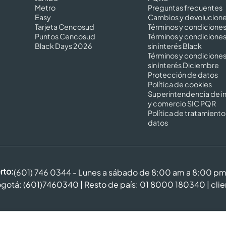
Metro
Preguntas frecuentes
Easy
Cambios y devolucion
Tarjeta Cencosud
Términos y condicione
Puntos Cencosud
Términos y condicione
Black Days 2026
sin interés Black
Términos y condicione
sin interés Diciembre
Protección de datos
Política de cookies
Superintendencia de in
y comercio SIC PQR
Política de tratamiento
datos
rto:
(601) 746 0344 - Lunes a sábado de 8:00 am a 8:00 p
gotá: (601)7460340 | Resto de país: 01 8000 180340 |
cli