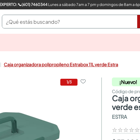
COMPRA CON UN EXPERTO: 📞(601) 7460344
Lunes a sábado 7am a 7 pm y domingos de 8am a 6
¿Qué estás buscando?
pinturas
closet
cocinas integrales
Caja organizadora polipropileno Estrabox 11L verde Estra
sanitarios
comedor
¡Nuevo!
escritorio
1
/
3
pisos
armarios closet
caja organizadora polipropileno estrabox 11l
comedores
verde e
neveras
ESTRA
☆
☆
☆
☆