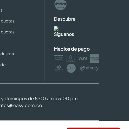
es
s
Descubre
s cuotas
s cuotas
Síguenos
Medios de pago
dustria
 de
m y domingos de 8:00 am a 5:00 pm
entes@easy.com.co