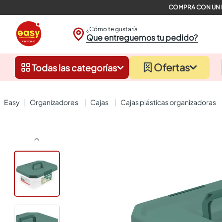
¿Cómo te gustaría
Que entreguemos tu pedido?
Ofertas
Todas las categorías
organizadores
cajas
cajas plásticas organizadoras